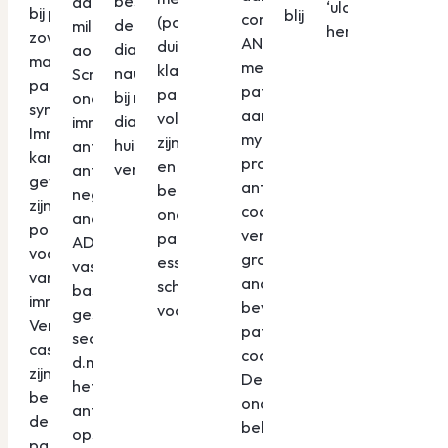
beschikbaar, om
aantonen, wel een
‘ulcus cruris’
bij patiënten met
blijkt.
combinatie met
(poly)artritis zonder
de
mild-matige
herzien.
zowel een
ANCA-positiviteit
duidelijke abdominale
diagnostische
aortaklepinsufficiëntie.
maligniteit als een
met perinucleair
klachten. Hoewel de
nauwkeurigheid
Screening voor een
paraneoplastisch
patroon zonder
pathofysiologie nog niet
bij moeilijk te
onderliggende auto-
syndroom.
aantonen van
volledig wordt begrepen,
diagnosticeren
immuunziekte en
Immunotherapie
myeloperoxidaseof
zijn vroege diagnostiek
huidtumoren te
antifosfolipiden
kan in sommige
proteïnase 3-
en (chirurgische)
verbeteren.
antistoffen was
gevallen effectief
antistoffen, deden
behandeling van de
negatief. Genetische
zijn, ondanks de
cocaïnegebruik
onderliggende
analyse kon geen
potentiële risico’s
vermoeden. Na
pancreasaandoening
ADA2 deficiëntie
voor verergering
grondige
essentieel om blijvende
vaststellen. Er werd op
van de auto-
anamnese
schade en mortaliteit te
basis van de kliniek
immuunziekte.
bevestigde de
voorkomen.
gestart met
Verdere
patiënt het
secundaire preventie
casusbeschrijvingen
cocaïngebruik.
d.m.v. het staken van
zijn nodig om de
Deze casus
het oraal
behandeling van
onderstreept het
anticonceptivum en
deze complexe
belang van de
opstarten van
patiëntengroep te