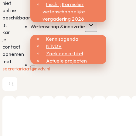
niet
Inschrijfformulier
online
wetenschappelijke
beschikbaar
vergadering 2026
is,
Wetenschap & innovatie
kan
Kennisagenda
je
NTvDV
contact
Zoek een artikel
opnemen
Actuele projecten
met
secretariaat@nvdv.nl.