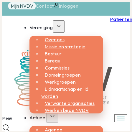
Mijn NVDV
Contact
Inloggen
Patiënte
Vereniging
Over ons
Missie en strategie
Bestuur
Bureau
Commissies
Domeingroepen
Werkgroepen
Lidmaatschap en lid
worden
Verwante organisaties
Werken bij de NVDV
Actueel
Menu
Agenda