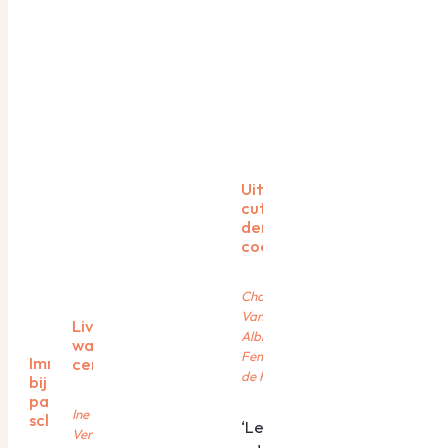
Uitgebreide
cutane vasculitis:
denk aan
cocaïnegebruik
Charlotte
Vanderstraeten,
Livedo racemosa als
Albrecht Betrains,
waarschuwing voor
Femke Meynen, Petra
Immunotherapie
cerebraal infarct
de Haes
bij
paraneoplastische
Ine Romaen, Valerie
sclerodermie
‘Levamisole-
Verstraeten, Sharon