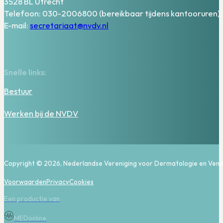
3528 BL Utrecht
Telefoon: 030-2006800 (bereikbaar tijdens kantooruren)
E-mail:
secretariaat@nvdv.nl
Snelle links:
Bestuur
Werken bij de NVDV
Copyright © 2026, Nederlandse Vereniging voor Dermatologie en Vene
Voorwaarden
Privacy
Cookies
Een productie van
MEDonline