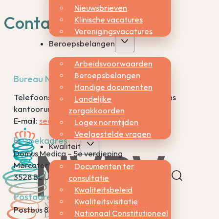
Nieuwsbrieven
Contact
Klinische vacatures
Verenigingsvacatures
Beroepsbelangen
Arbeidsvoorwaarden
Beroepsbelangen
Bureau NVDV
Handige documenten
Telefoon: 030-2006800 (bereikbaar tijdens
Landelijke
kantooruren)
zorgakkoorden
E-mail:
secretariaat@nvdv.nl
Logex normtijden
Veelgestelde vragen
Bezoekadres
Kwaliteit
Domus Medica – 5e verdieping
Mercatorlaan 1200
Documenten ter
3528 BL Utrecht
consultatie
Kwaliteitsbeleid
Postadres
Kwaliteitsvisitatie
Postbus 8552
Nationaal Constitutioneel