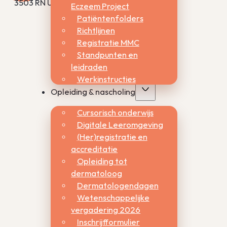
3503 RN Utrecht
Eczeem Project
Patiëntenfolders
Richtlijnen
Registratie MMC
Standpunten en
leidraden
Werkinstructies
Opleiding & nascholing
Cursorisch onderwijs
Digitale Leeromgeving
(Her)registratie en
accreditatie
Opleiding tot
dermatoloog
Dermatologendagen
Wetenschappelijke
vergadering 2026
Inschrijfformulier