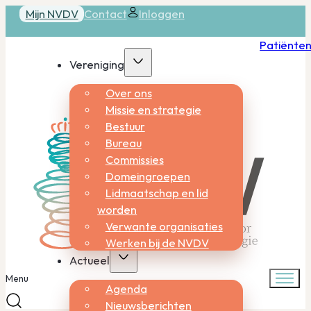
Mijn NVDV
Contact
Inloggen
Patiënte
Vereniging
Over ons
Missie en strategie
Bestuur
Bureau
Commissies
Domeingroepen
Lidmaatschap en lid
worden
Verwante organisaties
Werken bij de NVDV
Actueel
Menu
Agenda
Nieuwsberichten