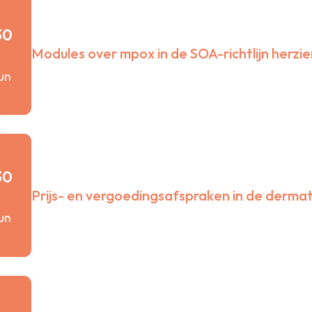
Kennisagenda
NTvDV
30
Zoek een artikel
Modules over mpox in de SOA-richtlijn herzie
Actuele projecten
jun
30
Prijs- en vergoedingsafspraken in de derma
jun