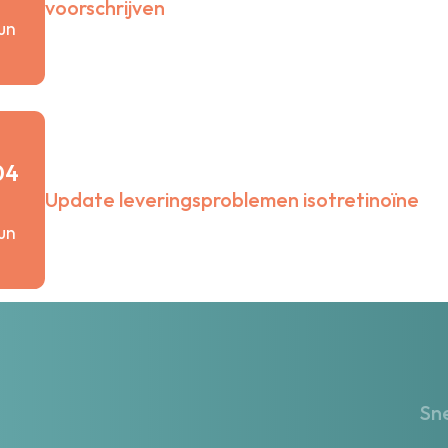
voorschrijven
jun
04
Update leveringsproblemen isotretinoïne
jun
Sne