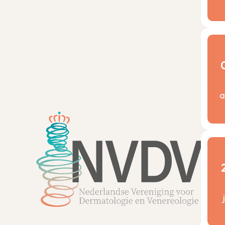
Be
a
Kw