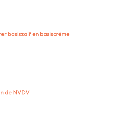
er basiszalf en basiscrème
van de NVDV
026