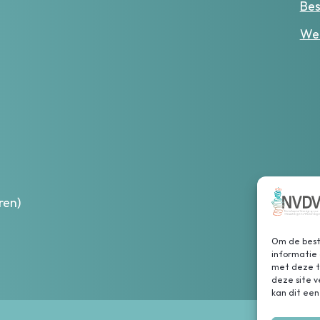
Bes
Wer
ren)
Om de beste
informatie 
met deze te
deze site 
kan dit een