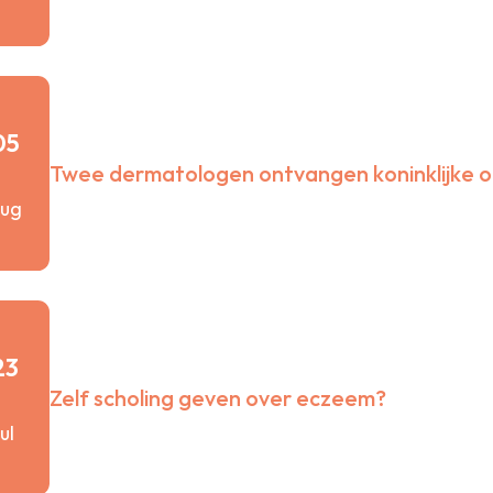
Nieuwsberichten
Nieuwsbrieven
Mailing aanvragen
Klinische vacatures
Verenigingsvacatures
05
Zoek een lasercentrum
Twee dermatologen ontvangen koninklijke o
roepsbelangen
ug
Arbeidsvoorwaarden
Beroepsbelangen
Handige documenten
Landelijke zorgakkoorden
Logex normtijden
23
Veelgestelde vragen
Zelf scholing geven over eczeem?
aliteit
jul
Documenten ter consultatie
Kwaliteitsbeleid