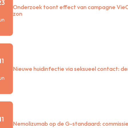
23
Onderzoek toont effect van campagne VieCu
zon
jun
11
Nieuwe huidinfectie via seksueel contact: d
jun
11
Nemolizumab op de G-standaard: commissie 