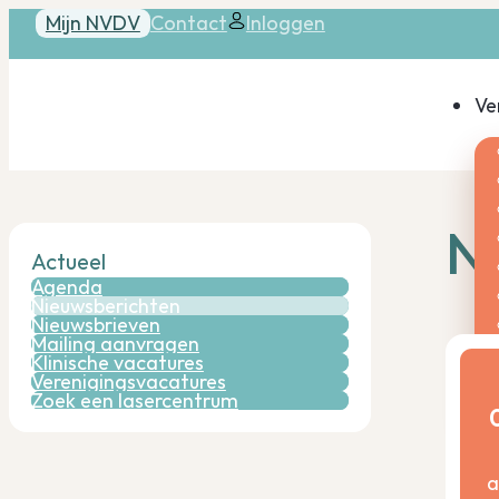
Mijn NVDV
Contact
Inloggen
Ve
N
Actueel
Agenda
Nieuwsberichten
Nieuwsbrieven
Mailing aanvragen
Klinische vacatures
Verenigingsvacatures
Zoek een lasercentrum
Ac
a