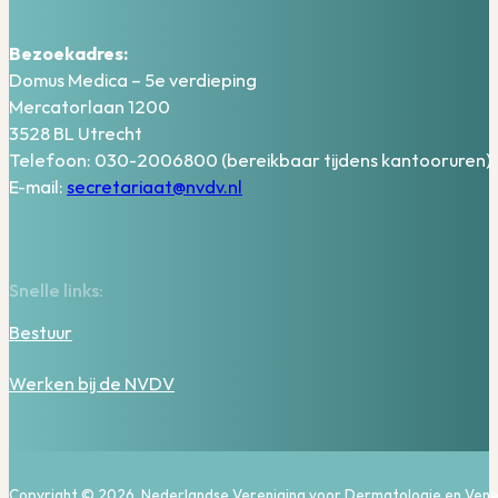
Bezoekadres:
Domus Medica – 5e verdieping
Mercatorlaan 1200
3528 BL Utrecht
Telefoon: 030-2006800 (bereikbaar tijdens kantooruren)
E-mail:
secretariaat@nvdv.nl
Snelle links:
Bestuur
Werken bij de NVDV
Copyright © 2026, Nederlandse Vereniging voor Dermatologie en Vene