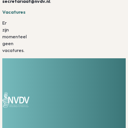
secretariaat@nvdv.nl
.
Vacatures
Er
zijn
momenteel
geen
vacatures.