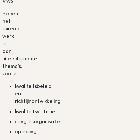
VWS.
Binnen
het
bureau
werk
je
aan
uiteenlopende
thema’s,
zoals:
kwaliteitsbeleid
en
richtlijnontwikkeling
kwaliteitsvisitatie
congresorganisatie
opleiding