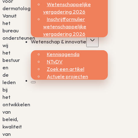
voor
Wetenschappelijke
dermatologen.
vergadering 2026
Vanuit
Inschrijfformulier
het
wetenschappelijke
bureau
vergadering 2026
ondersteunen
Wetenschap & innovatie
wij
het
Kennisagenda
bestuur
NTvDV
en
Zoek een artikel
de
Actuele projecten
leden
bij
het
ontwikkelen
van
beleid,
kwaliteit
van