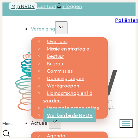
Mijn NVDV
Contact
Inloggen
Patiënte
Vereniging
Over ons
Missie en strategie
Bestuur
Bureau
Commissies
Domeingroepen
Werkgroepen
Lidmaatschap en lid
worden
Verwante organisaties
Werken bij de NVDV
Actueel
Menu
Agenda