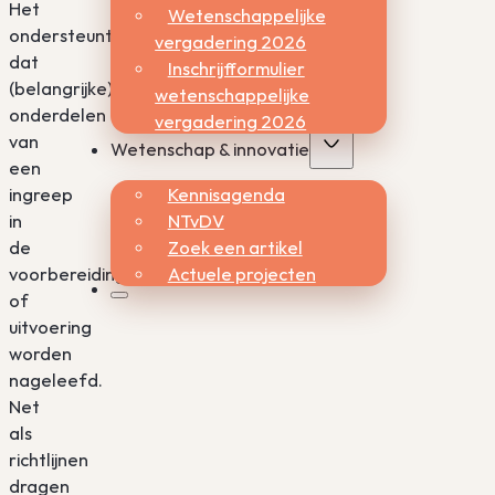
Het
Wetenschappelijke
ondersteunt
vergadering 2026
dat
Inschrijfformulier
(belangrijke)
wetenschappelijke
onderdelen
vergadering 2026
van
Wetenschap & innovatie
een
Kennisagenda
ingreep
NTvDV
in
Zoek een artikel
de
Actuele projecten
voorbereiding
of
uitvoering
worden
nageleefd.
Net
als
richtlijnen
dragen