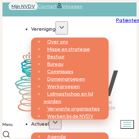
Mijn NVDV
Contact
Inloggen
Patiënte
Vereniging
Over ons
Missie en strategie
Bestuur
Bureau
Commissies
Domeingroepen
Werkgroepen
Lidmaatschap en lid
worden
Verwante organisaties
Werken bij de NVDV
Actueel
Menu
Agenda