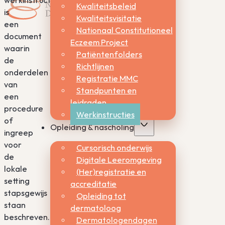
Kwaliteitsbeleid
is
Kwaliteitsvisitatie
een
Nationaal Constitutioneel
document
Eczeem Project
waarin
Patiëntenfolders
de
Richtlijnen
onderdelen
Registratie MMC
van
Standpunten en
een
leidraden
procedure
Werkinstructies
of
Opleiding & nascholing
ingreep
voor
Cursorisch onderwijs
de
Digitale Leeromgeving
lokale
(Her)registratie en
setting
accreditatie
stapsgewijs
Opleiding tot
staan
dermatoloog
beschreven.
Dermatologendagen