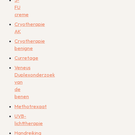
5-
FU
creme
Cryotherapie
AK
Cryotherapie
benigne
Curretage
Veneus
Duplexonderzoek
van
de
benen
Methotrexaat
UVB-
lichttherapie
Handreiking