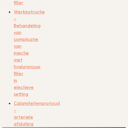
filler
Werkinstructie
–
Behandeling
van
complicatie
van
injectie
met
hyaluronzuur
filler
in
electieve
setting
Calamiteitenprotocol
–
arteriele
afsluiting