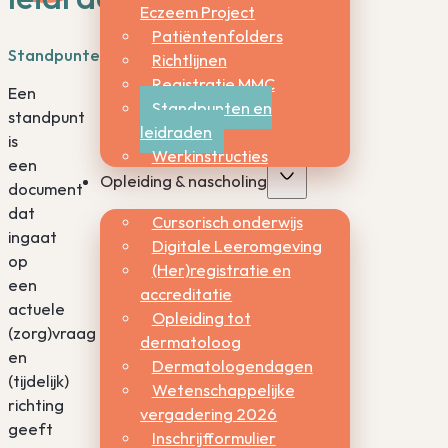
Eczeem Project
Patiëntenfolders
Standpunten
Richtlijnen
Registratie MMC
Een
Standpunten en
standpunt
leidraden
is
Werkinstructies
een
Opleiding & nascholing
document
dat
Cursorisch onderwijs
ingaat
Digitale Leeromgeving
op
(Her)registratie en
een
accreditatie
actuele
Opleiding tot
(zorg)vraag
dermatoloog
en
Dermatologendagen
(tijdelijk)
Wetenschappelijke
richting
vergadering 2026
geeft
Inschrijfformulier