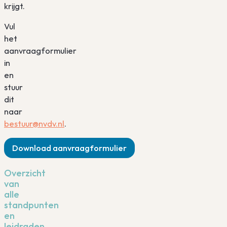
krijgt.
Vul
het
aanvraagformulier
in
en
stuur
dit
naar
bestuur@nvdv.nl
.
Download aanvraagformulier
Overzicht
van
alle
standpunten
en
leidraden