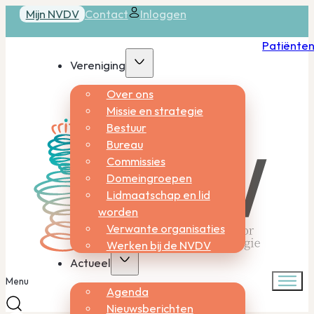
Mijn NVDV
Contact
Inloggen
Patiënte
Vereniging
Over ons
Missie en strategie
Bestuur
Bureau
Commissies
Domeingroepen
Lidmaatschap en lid
worden
Verwante organisaties
Werken bij de NVDV
Actueel
Menu
Agenda
Nieuwsberichten