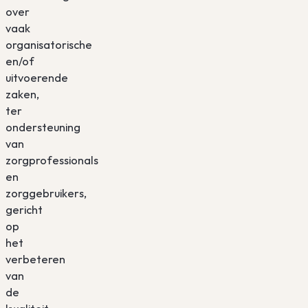
over
vaak
organisatorische
en/of
uitvoerende
zaken,
ter
ondersteuning
van
zorgprofessionals
en
zorggebruikers,
gericht
op
het
verbeteren
van
de