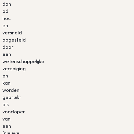
dan
ad
hoc
en
versneld
opgesteld
door
een
wetenschappelijke
vereniging
en
kan
worden
gebruikt
als
voorloper
van
een
(nieuwe