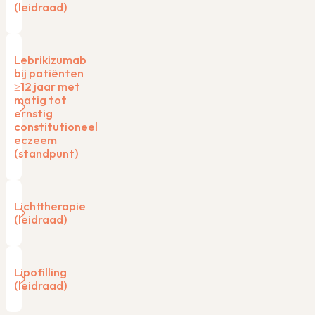
(leidraad)
Lebrikizumab
bij patiënten
≥12 jaar met
matig tot
ernstig
constitutioneel
eczeem
(standpunt)
Lichttherapie
(leidraad)
Lipofilling
(leidraad)