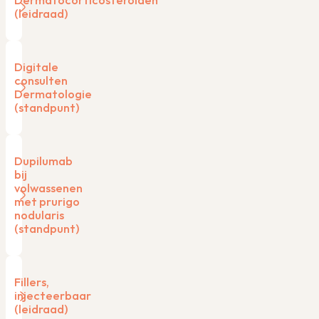
Dermatocorticosteroïden
(leidraad)
Digitale
consulten
Dermatologie
(standpunt)
Dupilumab
bij
volwassenen
met prurigo
nodularis
(standpunt)
Fillers,
injecteerbaar
(leidraad)