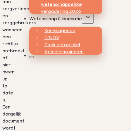
aan
wetenschappelijke
zorgverleners
vergadering 2026
en
Wetenschap & innovatie
zorggebruikers
wanneer
Kennisagenda
een
NTvDV
richtlijn
Zoek een artikel
ontbreekt
Actuele projecten
of
niet
meer
up
to
date
is.
Een
dergelijk
document
wordt