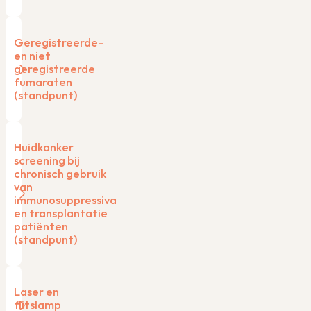
Geregistreerde-
en niet
geregistreerde
fumaraten
(standpunt)
Huidkanker
screening bij
chronisch gebruik
van
immunosuppressiva
en transplantatie
patiënten
(standpunt)
Laser en
flitslamp