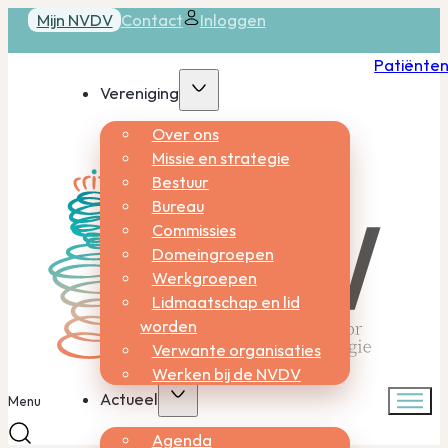
Mijn NVDV
Contact
Inloggen
Patiënte
Vereniging
Over ons
Missie en strategie
Bestuur
Bureau
Commissies
Domeingroepen
Werkgroepen
Lidmaatschap en lid
worden
Verwante organisaties
Werken bij de NVDV
Actueel
Menu
Agenda