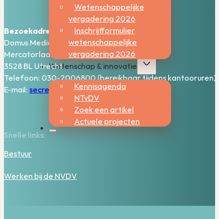
Wetenschappelijke
vergadering 2026
Inschrijfformulier
Bezoekadres:
wetenschappelijke
Domus Medica – 5e verdieping
vergadering 2026
Mercatorlaan 1200
3528 BL Utrecht
Wetenschap & innovatie
Telefoon: 030-2006800 (bereikbaar tijdens kantooruren)
Kennisagenda
E-mail:
secretariaat@nvdv.nl
NTvDV
Zoek een artikel
Actuele projecten
Snelle links:
Bestuur
Werken bij de NVDV