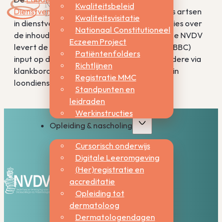
Kwaliteitsbeleid
Dienstverband
(LAD)
onderhandelt namens artsen
Kwaliteitsvisitatie
in dienstverband met werkgeversorganisaties over
Nationaal Constitutioneel
de inhoud van de AMS en de HAMS. Binnen de NVDV
Eczeem Project
levert de
Belangenbehartigingscommissie
(BBC)
Patiëntenfolders
input op deze onderhandelingen, onder andere via
Richtlijnen
klankbordgroepen, namens dermatologen in
Registratie MMC
loondienst.
Standpunten en
leidraden
Werkinstructies
Opleiding & nascholing
Cursorisch onderwijs
Digitale Leeromgeving
(Her)registratie en
accreditatie
Opleiding tot
dermatoloog
Dermatologendagen