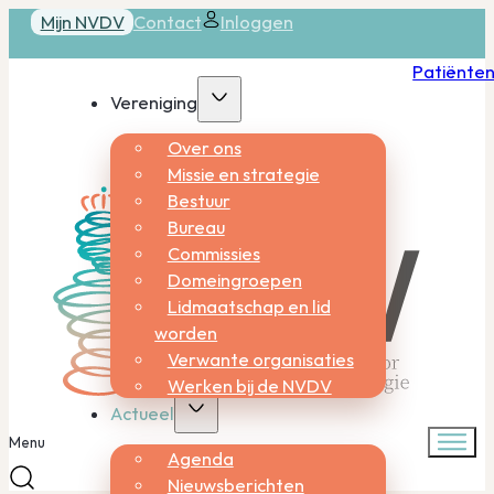
Mijn NVDV
Contact
Inloggen
Patiënte
Vereniging
Over ons
Missie en strategie
Bestuur
Bureau
Commissies
Domeingroepen
Lidmaatschap en lid
worden
Verwante organisaties
Werken bij de NVDV
Actueel
Menu
Agenda
Nieuwsberichten