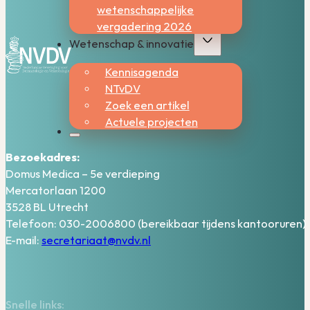
wetenschappelijke
vergadering 2026
Wetenschap & innovatie
Kennisagenda
NTvDV
Zoek een artikel
Actuele projecten
Bezoekadres:
Domus Medica – 5e verdieping
Mercatorlaan 1200
3528 BL Utrecht
Telefoon: 030-2006800 (bereikbaar tijdens kantooruren)
E-mail:
secretariaat@nvdv.nl
Snelle links: