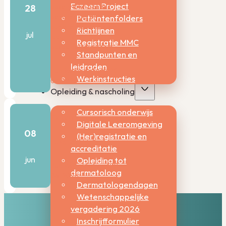
Eczeem Project
28
observeren zonder
behandeling bij
Patiëntenfolders
oudere patiënten met
Richtlijnen
jul
laag-risico
Registratie MMC
basaalcelcarcinoom
Standpunten en
leidraden
28-
Werkinstructies
07-2026
Opleiding & nascholing
Cursorisch onderwijs
Kascommissie
Digitale Leeromgeving
08
(Her)registratie en
Lid
accreditatie
jun
Opleiding tot
08-
dermatoloog
06-2026
Dermatologendagen
Wetenschappelijke
vergadering 2026
Inschrijfformulier