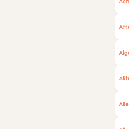
Act
Aft
Alg
Op
Alit
All
We