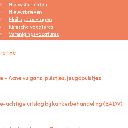
Nieuwsberichten
voor actuele informatie ook eens op
Thuisarts
. Voor ver
Nieuwsbrieven
oriasis, is er tweedelijns informatie ontwikkeld in sa
Mailing aanvragen
Klinische vacatures
Verenigingsvacatures
Zoek een lasercentrum
roepsbelangen
tretine
Arbeidsvoorwaarden
Beroepsbelangen
Handige documenten
 – Acne vulgaris, puistjes, jeugdpuistjes
Landelijke zorgakkoorden
Logex normtijden
Veelgestelde vragen
e-achtige uitslag bij kankerbehandeling (EADV)
aliteit
Documenten ter consultatie
Kwaliteitsbeleid