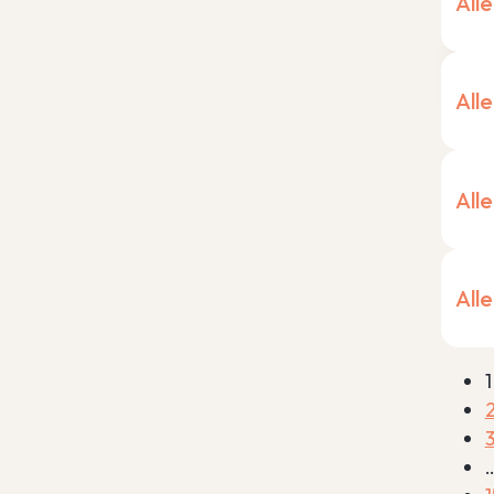
All
Alle
All
All
1