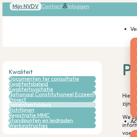
Mijn NVDV
Contact
Inloggen
Ve
P
Kwaliteit
Documenten ter consultatie
Kwaliteitsbeleid
Kwaliteitsvisitatie
Nationaal Constitutioneel Eczeem
Hiero
Project
zijn.
Patiëntenfolders
Richtlijnen
Registratie MMC
We zi
Standpunten en leidraden
Ac
infor
Werkinstructies
voege