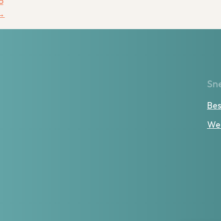
5
→
Sne
Bes
Wer