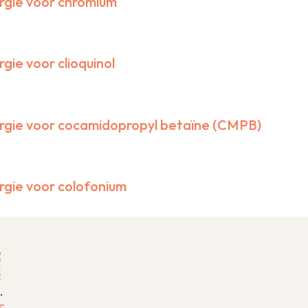
ergie voor chromium
Kennisagenda
NTvDV
Zoek een artikel
rgie voor clioquinol
Actuele projecten
ergie voor cocamidopropyl betaïne (CMPB)
ergie voor colofonium
2
3
…