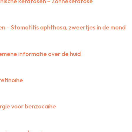
inische keratosen – Zonnekeratose
Kwaliteitsvisitatie
Nationaal Constitutioneel Eczeem Project
Patiëntenfolders
en – Stomatitis aphthosa, zweertjes in de mond
Richtlijnen
Registratie MMC
Standpunten en leidraden
Werkinstructies
emene informatie over de huid
leiding & nascholing
Cursorisch onderwijs
Digitale Leeromgeving
retinoïne
(Her)registratie en accreditatie
Opleiding tot dermatoloog
Dermatologendagen
ergie voor benzocaïne
Wetenschappelijke vergadering 2026
Inschrijfformulier wetenschappelijke vergadering 2
tenschap & innovatie