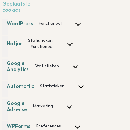
Geplaatste
cookies
WordPress
Functioneel
Consent
to
service
Statistieken,
Hotjar
wordpress
Consent
Functioneel
to
service
Google
hotjar
Statistieken
Analytics
Consent
to
service
Automattic
Statistieken
google-
Consent
analytics
to
service
Google
Marketing
automattic
Adsense
Consent
to
service
WPForms
Preferences
google-
Consent