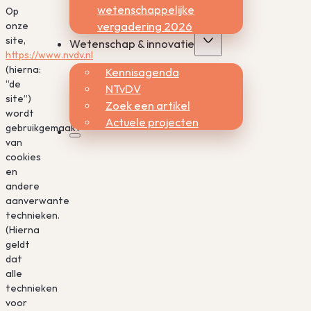
wetenschappelijke
Op
vergadering 2026
onze
site,
Wetenschap & innovatie
https://www.nvdv.nl
(hierna:
Kennisagenda
“de
NTvDV
site”)
Zoek een artikel
wordt
Actuele projecten
gebruikgemaakt
van
cookies
en
andere
aanverwante
technieken.
(Hierna
geldt
dat
alle
technieken
voor