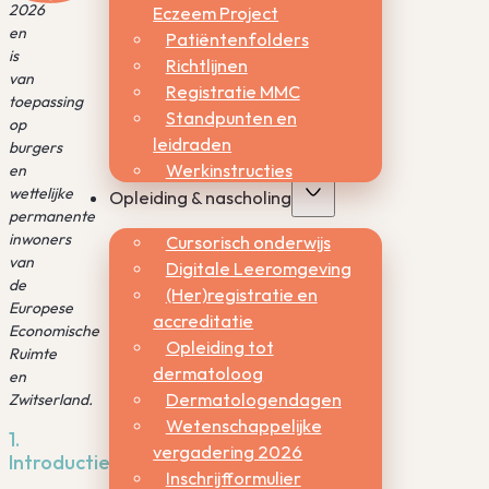
2026
Eczeem Project
en
Patiëntenfolders
is
Richtlijnen
van
Registratie MMC
toepassing
Standpunten en
op
leidraden
burgers
Werkinstructies
en
wettelijke
Opleiding & nascholing
permanente
inwoners
Cursorisch onderwijs
van
Digitale Leeromgeving
de
(Her)registratie en
Europese
accreditatie
Economische
Opleiding tot
Ruimte
dermatoloog
en
Dermatologendagen
Zwitserland.
Wetenschappelijke
1.
vergadering 2026
Introductie
Inschrijfformulier