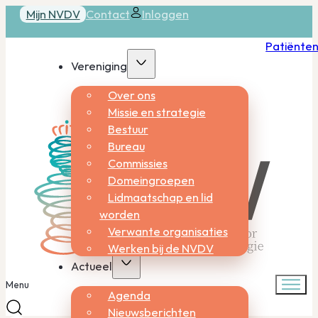
Mijn NVDV
Contact
Inloggen
Patiënte
Vereniging
Over ons
Missie en strategie
Bestuur
Bureau
Commissies
Domeingroepen
Lidmaatschap en lid
worden
Verwante organisaties
Werken bij de NVDV
Actueel
Menu
Agenda
Nieuwsberichten