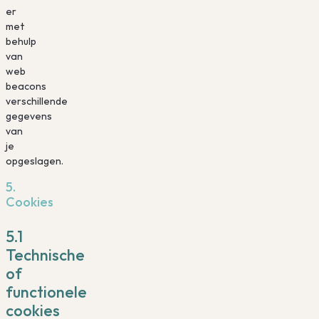
er
met
behulp
van
web
beacons
verschillende
gegevens
van
je
opgeslagen.
5.
Cookies
5.1
Technische
of
functionele
cookies