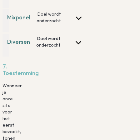
adsense
to
service
Doel wordt
Mixpanel
wpforms
Consent
onderzocht
to
service
Doel wordt
mixpanel
Diversen
Consent
onderzocht
to
service
diversen
7.
Toestemming
Wanneer
je
onze
site
voor
het
eerst
bezoekt,
tonen