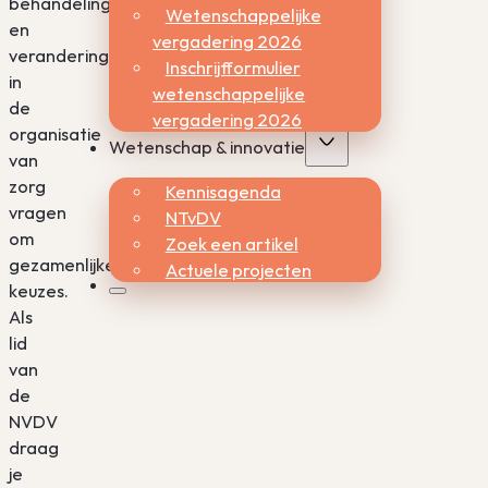
behandelingen
Wetenschappelijke
en
vergadering 2026
veranderingen
Inschrijfformulier
in
wetenschappelijke
de
vergadering 2026
organisatie
Wetenschap & innovatie
van
zorg
Kennisagenda
vragen
NTvDV
om
Zoek een artikel
gezamenlijke
Actuele projecten
keuzes.
Als
lid
van
de
NVDV
draag
je