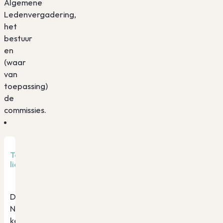
Algemene
Ledenvergadering,
het
bestuur
en
(waar
van
toepassing)
de
commissies.
Toelichting
lidmaatschappen
De
NVDV
kent