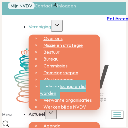
Mijn NVDV
Contact
Inloggen
Patiënte
Vereniging
Over ons
Missie en strategie
Bestuur
Bureau
Commissies
Domeingroepen
Werkgroepen
Lidmaatschap en lid
worden
Verwante organisaties
Werken bij de NVDV
Actueel
Menu
Agenda