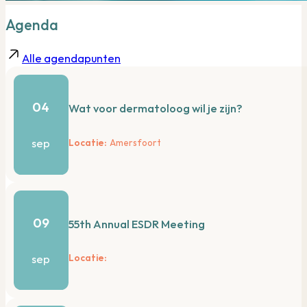
Agenda
Alle agendapunten
04
Wat voor dermatoloog wil je zijn?
sep
Amersfoort
09
55th Annual ESDR Meeting
sep