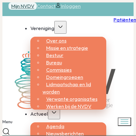
Mijn NVDV
Contact
Inloggen
Patiënte
Vereniging
Over ons
Missie en strategie
Bestuur
Bureau
Commissies
Domeingroepen
Lidmaatschap en lid
worden
Verwante organisaties
Werken bij de NVDV
Actueel
Menu
Agenda
Nieuwsberichten