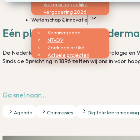
wetenschappelijke
vergadering 2026
Wetenschap & innovatie
Eén plek voor en door derm
Kennisagenda
NTvDV
Zoek een artikel
De Nederlandse Vereniging voor Dermatologie en V
Actuele projecten
Sinds de oprichting in 1896 zetten wij ons in voor 
Ga snel naar...
Agenda
Commissies
Digitale leeromgeving