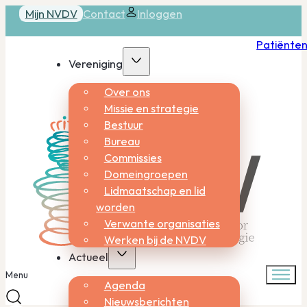
Mijn NVDV
Contact
Inloggen
Patiënte
Vereniging
Over ons
Missie en strategie
Bestuur
Bureau
Commissies
Domeingroepen
Lidmaatschap en lid
worden
Verwante organisaties
Werken bij de NVDV
Actueel
Menu
Agenda
Nieuwsberichten