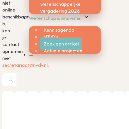
niet
wetenschappelijke
online
vergadering 2026
beschikbaar
Wetenschap & innovatie
is,
Kennisagenda
kan
NTvDV
je
Zoek een artikel
contact
Actuele projecten
opnemen
met
secretariaat@nvdv.nl.