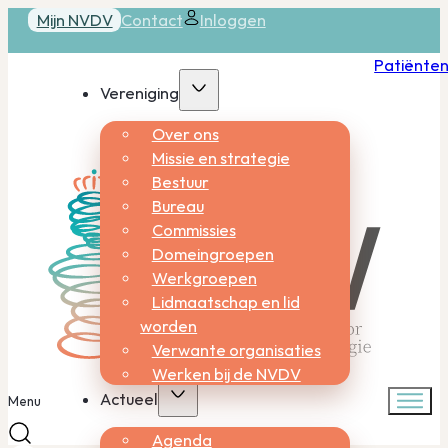
Mijn NVDV
Contact
Inloggen
Patiënte
Vereniging
Over ons
Missie en strategie
Bestuur
Bureau
Commissies
Domeingroepen
Werkgroepen
Lidmaatschap en lid
worden
Verwante organisaties
Werken bij de NVDV
Actueel
Menu
Agenda