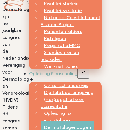
De
Kwaliteitsbeleid
Dermatologendagen
Kwaliteitsvisitatie
zijn
Nationaal Constitutioneel
het
Eczeem Project
jaarlijkse
Patiëntenfolders
congres
Richtlijnen
van
Registratie MMC
de
Standpunten en
Nederlandse
leidraden
Vereniging
Werkinstructies
voor
Opleiding & nascholing
Dermatologie
Cursorisch onderwijs
en
Digitale Leeromgeving
Venereologie
(Her)registratie en
(NVDV).
accreditatie
Tijdens
Opleiding tot
dit
dermatoloog
congres
Dermatologendagen
komen