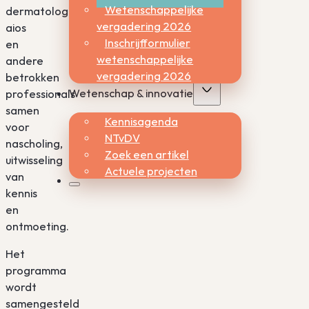
Wetenschappelijke
dermatologen,
vergadering 2026
aios
Inschrijfformulier
en
wetenschappelijke
andere
vergadering 2026
betrokken
Wetenschap & innovatie
professionals
samen
Kennisagenda
voor
NTvDV
nascholing,
Zoek een artikel
uitwisseling
Actuele projecten
van
kennis
en
ontmoeting.
Het
programma
wordt
samengesteld