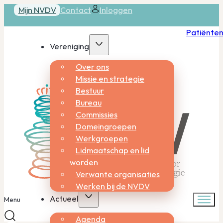
Mijn NVDV
Contact
Inloggen
Patiënte
Vereniging
Over ons
Missie en strategie
Bestuur
Bureau
Commissies
Domeingroepen
Werkgroepen
Lidmaatschap en lid
worden
Verwante organisaties
Werken bij de NVDV
Actueel
Menu
Agenda