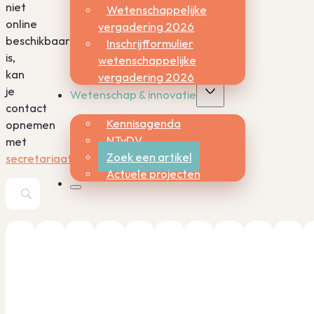
niet
Wetenschappelijke
online
vergadering 2026
beschikbaar
Inschrijfformulier
is,
wetenschappelijke
kan
vergadering 2026
je
Wetenschap & innovatie
contact
Kennisagenda
opnemen
NTvDV
met
Zoek een artikel
secretariaat@nvdv.nl.
Actuele projecten