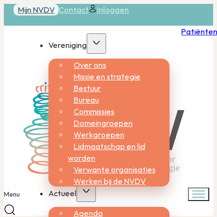
Mijn NVDV
Contact
Inloggen
Patiënte
Vereniging
Over ons
Missie en strategie
Bestuur
Bureau
Commissies
Domeingroepen
Werkgroepen
Lidmaatschap en lid
worden
Verwante organisaties
Werken bij de NVDV
Actueel
Menu
Agenda