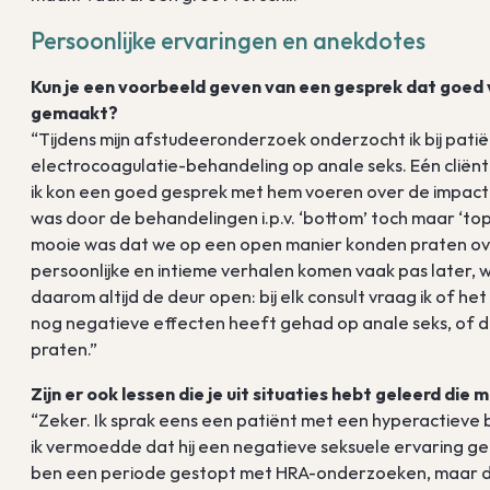
Persoonlijke ervaringen en anekdotes
Kun je een voorbeeld geven van een gesprek dat goed 
gemaakt?
“Tijdens mijn afstudeeronderzoek onderzocht ik bij pati
electrocoagulatie-behandeling op anale seks. Eén cliën
ik kon een goed gesprek met hem voeren over de impact h
was door de behandelingen i.p.v. ‘bottom’ toch maar ‘top’
mooie was dat we op een open manier konden praten ov
persoonlijke en intieme verhalen komen vaak pas later, w
daarom altijd de deur open: bij elk consult vraag ik of 
nog negatieve effecten heeft gehad op anale seks, of da
praten.”
Zijn er ook lessen die je uit situaties hebt geleerd die
“Zeker. Ik sprak eens een patiënt met een hyperactiev
ik vermoedde dat hij een negatieve seksuele ervaring geh
ben een periode gestopt met HRA-onderzoeken, maar dat