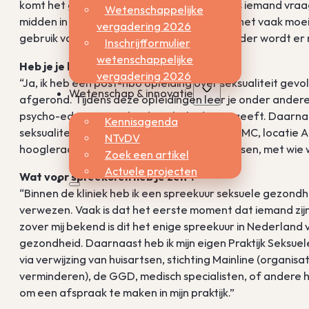
komt het gesprek vaak vanzelf op gang: als iemand vraagt
Wetenschappelijke
midden in het thema. In de reguliere zorg is het vaak moe
vergadering 2026
gebruik van een condoom geadviseerd, verder wordt er 
Inschrijfformulier
wetenschappelijke
Heb je je hier verder in gespecialiseerd?
vergadering 2026
“Ja, ik heb een post-hbo opleiding over seksualiteit gev
Wetenschap & innovatie
afgerond. Tijdens deze opleidingen leer je onder ander
psycho-educatie aanbiedt en beleid vormgeeft. Daarnaas
Kennisagenda
seksualiteit. Toen ik nog in het Amsterdam UMC, locatie 
NTvDV
hoogleraar seksuologie en prof. Rik van Lunsen, met wie
Zoek een artikel
Actuele projecten
Wat voor spreekuren heb je zelf?
“Binnen de kliniek heb ik een spreekuur seksuele gezond
verwezen. Vaak is dat het eerste moment dat iemand zijn 
zover mij bekend is dit het enige spreekuur in Nederland v
gezondheid. Daarnaast heb ik mijn eigen Praktijk Seks
via verwijzing van huisartsen, stichting Mainline (organis
verminderen), de GGD, medisch specialisten, of andere hi
om een afspraak te maken in mijn praktijk.”