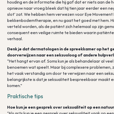
houding en de informatie die hij gaf dat er niets aan de h
opnieuw naar vroeg bleek dat hij tien jaar eerder een n
slot’ zat. We hebben hem verwezen voor Eye Movement 
bekkenbodemtherapie, en nu gaat het goed met hem. Hie
verteld worden, als de patiënt zich helemaal op zijn gemak
consequent een veilige ruimte te bieden waarin patiën
verhaal.
Denk je dat dermatologen in de spreekkamer op het geb
doorverwijzen naar een seksuoloog of andere hulpver
“Het hangt ervan af. Soms kun je als behandelaar al ve
benoemen wat speelt. Maar bij complexere problemen, zo
het vaak verstandig om door te verwijzen naar een seks
belangrijkste is dat je seksualiteit bespreekbaar maakt 
komen.”
Praktische tips
Hoe kun je een gesprek over seksualiteit op een natuu
“Als arts kun je een gesprek over seksualiteit vaak op ee