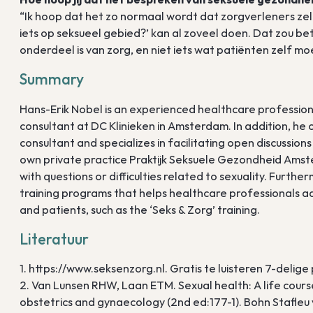
“Ik hoop dat het zo normaal wordt dat zorgverleners zel
iets op seksueel gebied?’ kan al zoveel doen. Dat zou b
onderdeel is van zorg, en niet iets wat patiënten zelf 
Summary
Hans-Erik Nobel is an experienced healthcare profession
consultant at DC Klinieken in Amsterdam. In addition, he
consultant and specializes in facilitating open discussions
own private practice Praktijk Seksuele Gezondheid Amste
with questions or difficulties related to sexuality. Furthe
training programs that helps healthcare professionals ad
and patients, such as the ‘Seks & Zorg’ training.
Literatuur
1. https://www.seksenzorg.nl. Gratis te luisteren 7-delige
2. Van Lunsen RHW, Laan ETM. Sexual health: A life cour
obstetrics and gynaecology (2nd ed:177-1). Bohn Stafleu