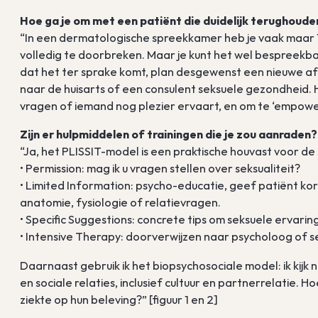
Hoe ga je om met een patiënt die duidelijk terughoude
“In een dermatologische spreekkamer heb je vaak maar 10
volledig te doorbreken. Maar je kunt het wel bespreekba
dat het ter sprake komt, plan desgewenst een nieuwe afsp
naar de huisarts of een consulent seksuele gezondheid. 
vragen of iemand nog plezier ervaart, en om te ‘empoweren
Zijn er hulpmiddelen of trainingen die je zou aanraden?
“Ja, het PLISSIT-model is een praktische houvast voor d
• Permission: mag ik u vragen stellen over seksualiteit?
• Limited Information: psycho-educatie, geef patiënt ko
anatomie, fysiologie of relatievragen.
• Specific Suggestions: concrete tips om seksuele ervari
• Intensive Therapy: doorverwijzen naar psycholoog of 
Daarnaast gebruik ik het biopsychosociale model: ik kijk
en sociale relaties, inclusief cultuur en partnerrelatie.
ziekte op hun beleving?” [figuur 1 en 2]