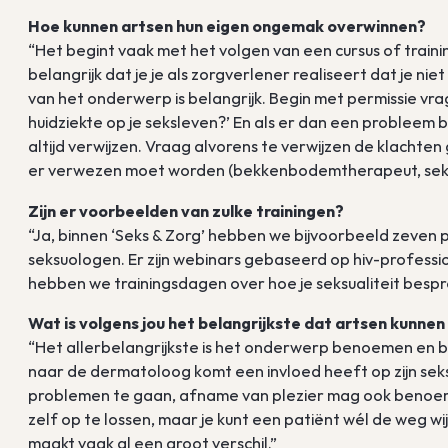
Hoe kunnen artsen hun eigen ongemak overwinnen?
“Het begint vaak met het volgen van een cursus of traini
belangrijk dat je je als zorgverlener realiseert dat je ni
van het onderwerp is belangrijk. Begin met permissie vrag
huidziekte op je seksleven?’ En als er dan een probleem bli
altijd verwijzen. Vraag alvorens te verwijzen de klachte
er verwezen moet worden (bekkenbodemtherapeut, seksu
Zijn er voorbeelden van zulke trainingen?
“Ja, binnen ‘Seks & Zorg’ hebben we bijvoorbeeld zeve
seksuologen. Er zijn webinars gebaseerd op hiv-profess
hebben we trainingsdagen over hoe je seksualiteit besp
Wat is volgens jou het belangrijkste dat artsen kunne
“Het allerbelangrijkste is het onderwerp benoemen en
naar de dermatoloog komt een invloed heeft op zijn seksu
problemen te gaan, afname van plezier mag ook benoemd w
zelf op te lossen, maar je kunt een patiënt wél de weg 
maakt vaak al een groot verschil.”