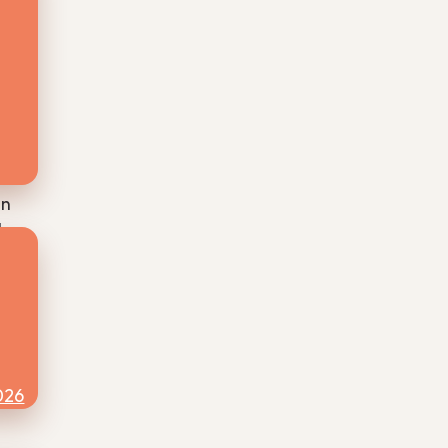
aam.
,
ke
en
lva
et
digt
026