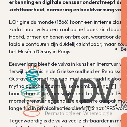
erkenning en digitale censuur onderstreept de bl
zichtbaarheid, normering en beeldvorming van h
L’Origine du monde (1866) toont een intieme close-
zodat haar vulva centraal op het doek zichtbaar i
Hoofd, armen en benen ontbreken, waardoor de blik
labiale contouren zijn duidelijk zichtbaar, maar zonder
Be
het Musée d’Orsay in Parijs.
Eeuwenlang bleef de vulva in kunst en literatuur ve
terwijl de penis in de Griekse oudheid en Renaissa
Gustave Courbet radicaal met deze traditie door e
mythologische of symbolische omkadering. [1] Het 
haar lichamelijke, menselijke realiteit. Voor de 19e
moreel grensverleggend. De expliciete aanpak maak
Kw
lange tijd in privécollecties bleef. [1] Sinds 1995 wo
Tegenwoordig is de vulva veel zichtbaarder in media