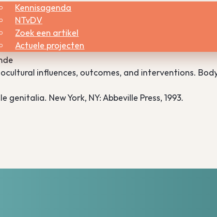
Kennisagenda
NTvDV
Zoek een artikel
bleau de Gustave Courbet. Paris: Flammarion, 2006.
Actuele projecten
ne-du-monde-69330
onde
ocultural influences, outcomes, and interventions. Bod
e genitalia. New York, NY: Abbeville Press, 1993.