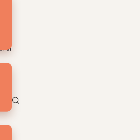
,
ose.
l en
en in
,
k
en