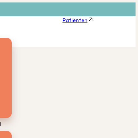
Patiënten
l
he