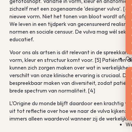
gefotoshopt. Variatie in vorm, kleur en anatomie bl
zichzelf met een zogenaamde ‘designer vulva’. [4]
nieuwe vorm. Niet het tonen van bloot wordt afge
We leven in een tijdperk van gecensureerd realism
normen en sociale censuur. De vulva mag wél seks
educatief.
Voor ons als artsen is dit relevant in de spreekkame
Op
vorm, kleur en structuur komt voor. [5] Patiënten
kunnen zich zorgen maken over wat in werkelijkheid
verschilt van onze klinische ervaring is cruciaal. D
bespreekbaar maken van diversiteit, zodat patiënt
brede spectrum van normaliteit. [4]
L’Origine du monde blijft daardoor een krachtig vo
uit tot reflectie over hoe we naar de vulva kijken: 
immers alleen waardevol wanneer zij de werkelijkhe
We