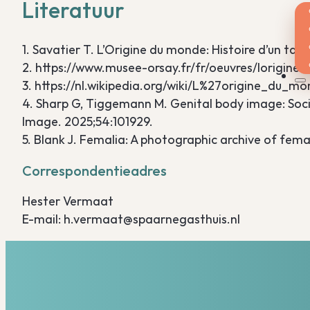
Literatuur
1. Savatier T. L’Origine du monde: Histoire d’un ta
2. https://www.musee-orsay.fr/fr/oeuvres/lorigi
3. https://nl.wikipedia.org/wiki/L%27origine_du_m
4. Sharp G, Tiggemann M. Genital body image: Soci
Image. 2025;54:101929.
5. Blank J. Femalia: A photographic archive of femal
Correspondentieadres
Hester Vermaat
E-mail: h.vermaat@spaarnegasthuis.nl