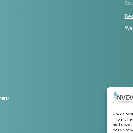
Sne
Bes
Wer
ren)
Om de beste
informatie 
met deze te
deze site 