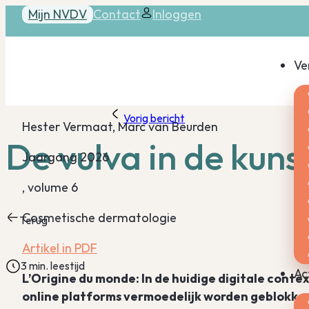
Mijn NVDV
Contact
Inloggen
Ve
Vorig bericht
Hester Vermaat, Marc van Beurden
De vulva in de kuns
Jaargang 2026
, volume 6
Cosmetische dermatologie
Terug
Artikel in PDF
3 min. leestijd
Ac
L’Origine du monde: In de huidige digitale conte
online platforms vermoedelijk worden geblokkee