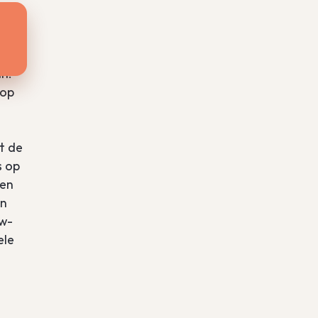
erd
tie
n.
rop
t de
s op
gen
en
ow-
ele