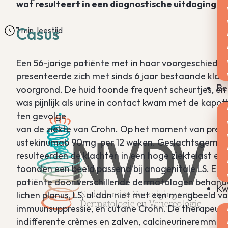
wat resulteert in een diagnostische uitdaging.
Casus
7 min. leestijd
Een 56-jarige patiënte met in haar voorgeschieden
presenteerde zich met sinds 6 jaar bestaande klacht
Be
voorgrond. De huid toonde frequent scheurtjes, en p
was pijnlijk als urine in contact kwam met de kapo
ten gevolge
van de ziekte van Crohn. Op het moment van prese
ustekinumab 90mg per 12 weken. Geslachtsgemeensc
resulteerden de klachten in een hoge ziektelast e
toonden een beeld passend bij anogenitale LS. Een
patiënte door verschillende dermatologen behande
Kw
lichen planus, LS, al dan niet met een mengbeeld va
immuunsuppressie, en cutane Crohn. De therapeuti
indifferente crèmes en zalven, calcineurineremmers,