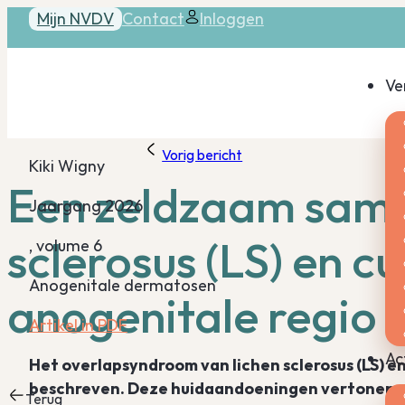
Mijn NVDV
Contact
Inloggen
Ve
Vorig bericht
Kiki Wigny
Een zeldzaam samen
Jaargang 2026
sclerosus (LS) en c
, volume 6
Anogenitale dermatosen
anogenitale regio
Artikel in PDF
Ac
Het overlapsyndroom van lichen sclerosus (LS) e
beschreven. Deze huidaandoeningen vertonen 
Terug