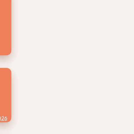
gio
naal
(zie
lux
n een
 er
026