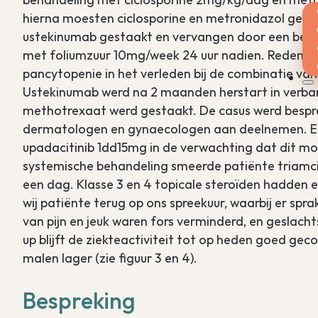
hierna moesten ciclosporine en metronidazol gest
ustekinumab gestaakt en vervangen door een beh
met foliumzuur 10mg/week 24 uur nadien. Reden 
pancytopenie in het verleden bij de combinatie va
Ustekinumab werd na 2 maanden herstart in verban
methotrexaat werd gestaakt. De casus werd bespr
dermatologen en gynaecologen aan deelnemen. Er
upadacitinib 1dd15mg in de verwachting dat dit mog
systemische behandeling smeerde patiënte triamci
een dag. Klasse 3 en 4 topicale steroïden hadden
wij patiënte terug op ons spreekuur, waarbij er sp
van pijn en jeuk waren fors verminderd, en geslach
up blijft de ziekteactiviteit tot op heden goed gec
malen lager (zie figuur 3 en 4).
Bespreking