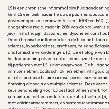
LS is een chronische inflammatoire huidaandoening
kent LS een piekincidentie op de postmenopauzale en
postmenopauzale vrouwen tussen 1:1000 en 1:60. [1
anogenitale regio, maar in 20% van de vrouwen is 
jeuk, irritatie, pijn, dyspareunie, dysurie en const
Door chronische inflammatie in de huid ontstaan er
sclerose, hyperkeratose, erytheem, teleangiëctasie
anatomische veranderingen. [2] De etiologie van 
huidaandoening als een auto-immuunziekte met een
bij patiënten met LS is niet ongewoon. De huidaa
immuunziekten, zoals schildklierziekten, vitiligo, 
artritis, primaire biliaire cirrose, pernicieuze ane
fibrosing alopecia en multiple sclerose. Deze asso
keus behandeling voor LS bestaat uit een sterk tot z
combinatie met een indifferente zalf of crème. [3
met calcineurineremmers, en systemische immunosu