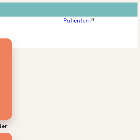
Patiënten
der
n,