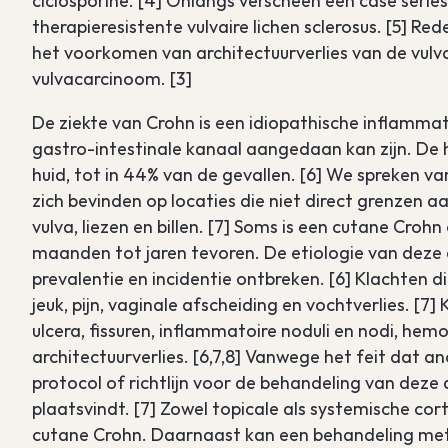
ciclosporine. [4] Onlangs verscheen een case series
therapieresistente vulvaire lichen sclerosus. [5] 
het voorkomen van architectuurverlies van de vulv
vulvacarcinoom. [3]
De ziekte van Crohn is een idiopathische inflammat
gastro-intestinale kanaal aangedaan kan zijn. De 
huid, tot in 44% van de gevallen. [6] We spreken v
zich bevinden op locaties die niet direct grenzen 
vulva, liezen en billen. [7] Soms is een cutane Croh
maanden tot jaren tevoren. De etiologie van deze a
prevalentie en incidentie ontbreken. [6] Klachten 
jeuk, pijn, vaginale afscheiding en vochtverlies. [7
ulcera, fissuren, inflammatoire noduli en nodi, hemo
architectuurverlies. [6,7,8] Vanwege het feit dat
protocol of richtlijn voor de behandeling van dez
plaatsvindt. [7] Zowel topicale als systemische co
cutane Crohn. Daarnaast kan een behandeling met