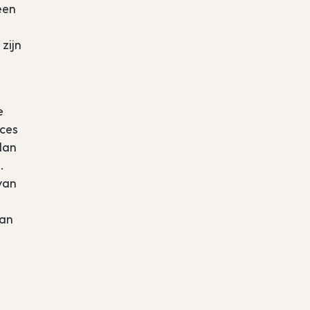
een
 zijn
e
ces
dan
.
van
van