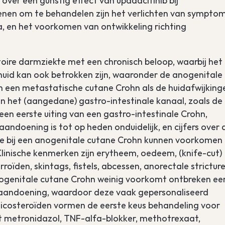
 over een gunstig effect van upadacitinib bij
Redenen om te behandelen zijn het verlichten van sympto
a, en het voorkomen van ontwikkeling richting
oire darmziekte met een chronisch beloop, waarbij het 
huid kan ook betrokken zijn, waaronder de anogenitale
an een metastatische cutane Crohn als de huidafwijking
aan het (aangedane) gastro-intestinale kanaal, zoals de
n een eerste uiting van een gastro-intestinale Crohn,
andoening is tot op heden onduidelijk, en cijfers over 
die bij een anogenitale cutane Crohn kunnen voorkomen 
] Klinische kenmerken zijn erytheem, oedeem, (knife-cut)
rroïden, skintags, fistels, abcessen, anorectale strictur
 anogenitale cutane Crohn weinig voorkomt ontbreken ee
e aandoening, waardoor deze vaak gepersonaliseerd
rticosteroïden vormen de eerste keus behandeling voor
 metronidazol, TNF-alfa-blokker, methotrexaat,