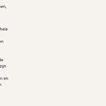
men,
hele
en
de
zijn
en en
n