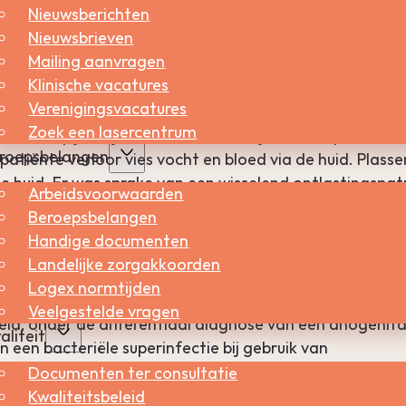
Nieuwsberichten
Nieuwsbrieven
Delen via:
Mailing aanvragen
Klinische vacatures
Verenigingsvacatures
is de ziekte van Crohn en constitutioneel eczeem
Zoek een lasercentrum
en van pijn en jeuk aan de vulva. Pijn stond op de
roepsbelangen
atiënte verloor vies vocht en bloed via de huid. Plasse
tte huid. Er was sprake van een wisselend ontlastingspa
Arbeidsvoorwaarden
Beroepsbelangen
ntatie was de ziekte van Crohn goed gereguleerd met
Handige documenten
hap was niet mogelijk door de pijn. Al met al
Landelijke zorgakkoorden
n een geëmotioneerde patiënte. Meerdere huidbiopten
Logex normtijden
 contactallergie werd uitgesloten. Door de jaren heen 
Veelgestelde vragen
ld, onder de differentiaal diagnose van een anogenita
aliteit
n een bacteriële superinfectie bij gebruik van
sche voorgeschiedenis vermeldde topicale steroïden,
Documenten ter consultatie
 een imidazoolderivaat, orale antibiotica, prednisolon
Kwaliteitsbeleid