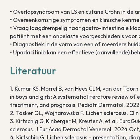
• Overlapsyndroom van LS en cutane Crohn in de an
• Overeenkomstige symptomen en klinische kenmerk
• Vraag laagdrempelig naar gastro-intestinale klac
patiënt met een onbelaste voorgeschiedenis voor d
• Diagnostiek in de vorm van een of meerdere huidbi
• Upadacitinib kan een effectieve (aanvullende) be
Literatuur
1. Kumar KS, Morrel B, van Hees CLM, van der Toorn
in boys and girls: A systematic literature review o
treatment, and prognosis. Pediatr Dermatol. 202
2. Tasker GL, Wojnarowska F. Lichen sclerosus. Cli
3. Kirtschig G, Kinberger M, Kreuter A, et al. EuroGu
sclerosus. J Eur Acad Dermatol Venereol. 2024 Oct;
4. Kirtschig G. Lichen sclerosus – presentation, d