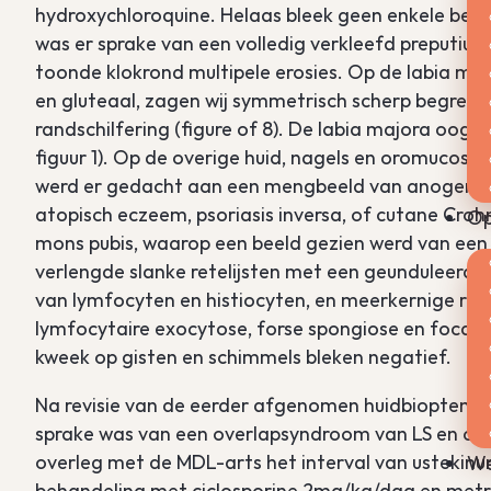
hydroxychloroquine. Helaas bleek geen enkele behan
was er sprake van een volledig verkleefd preputium 
toonde klokrond multipele erosies. Op de labia ma
en gluteaal, zagen wij symmetrisch scherp begren
randschilfering (figure of 8). De labia majora oogd
figuur 1). Op de overige huid, nagels en oromucosa
werd er gedacht aan een mengbeeld van anogenit
atopisch eczeem, psoriasis inversa, of cutane Cro
Op
mons pubis, waarop een beeld gezien werd van een
verlengde slanke retelijsten met een geunduleerd a
van lymfocyten en histiocyten, en meerkernige reus
lymfocytaire exocytose, forse spongiose en focale 
kweek op gisten en schimmels bleken negatief.
Na revisie van de eerder afgenomen huidbiopten, en
sprake was van een overlapsyndroom van LS en cuta
overleg met de MDL-arts het interval van ustekinu
We
behandeling met ciclosporine 2mg/kg/dag en metr