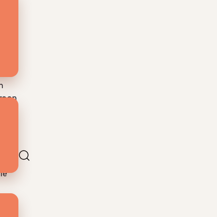
n
troon
werd
le
 en