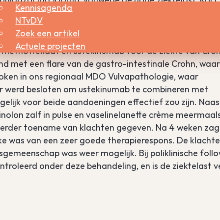
Kennisagenda
aakt worden in verband met bijwerkingen. Vervolgens w
NTvDV
andeling met methotrexaat tot 20mg/week in combina
Zoek een artikel
voor monotherapie met methotrexaat was een
Actuele projecten
n methotrexaat en ustekinumab voor de ziekte van Croh
d met een flare van de gastro-intestinale Crohn, waa
oken in ons regionaal MDO Vulvapathologie, waar
 werd besloten om ustekinumab te combineren met
elijk voor beide aandoeningen effectief zou zijn. Naas
nolon zalf in pulse en vaselinelanette crème meermaal
 eerder toename van klachten gegeven. Na 4 weken za
rake was van een zeer goede therapierespons. De klacht
tsgemeenschap was weer mogelijk. Bij poliklinische foll
ontroleerd onder deze behandeling, en is de ziektelast v