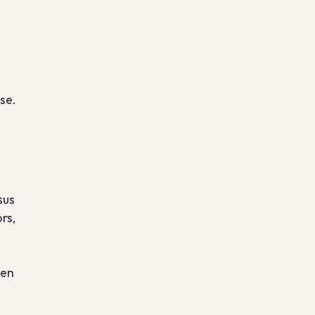
se.
sus
rs,
hen