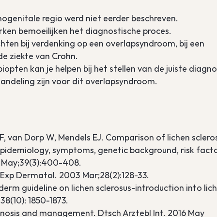
ogenitale regio werd niet eerder beschreven.
en bemoeilijken het diagnostische proces.
hten bij verdenking op een overlapsyndroom, bij een
e ziekte van Crohn.
opten kan je helpen bij het stellen van de juiste diagno
handeling zijn voor dit overlapsyndroom.
 F, van Dorp W, Mendels EJ. Comparison of lichen sclero
f epidemiology, symptoms, genetic background, risk facto
2 May;39(3):400-408.
n Exp Dermatol. 2003 Mar;28(2):128-33.
iderm guideline on lichen sclerosus-introduction into lic
38(10): 1850-1873.
iagnosis and management. Dtsch Arztebl Int. 2016 May