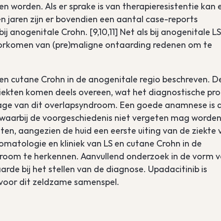
n worden. Als er sprake is van therapieresistentie kan 
n jaren zijn er bovendien een aantal case-reports
ij anogenitale Crohn. [9,10,11] Net als bij anogenitale LS
oorkomen van (pre)maligne ontaarding redenen om te
en cutane Crohn in de anogenitale regio beschreven. D
ekten komen deels overeen, wat het diagnostische pro
ortage van dit overlapsyndroom. Een goede anamnese is 
, waarbij de voorgeschiedenis niet vergeten mag worden
en, aangezien de huid een eerste uiting van de ziekte 
omatologie en kliniek van LS en cutane Crohn in de
droom te herkennen. Aanvullend onderzoek in de vorm 
rde bij het stellen van de diagnose. Upadacitinib is
 voor dit zeldzame samenspel.