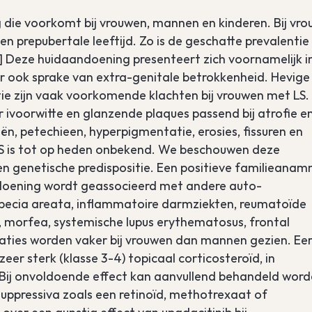
 die voorkomt bij vrouwen, mannen en kinderen. Bij vr
 prepubertale leeftijd. Zo is de geschatte prevalentie 
] Deze huidaandoening presenteert zich voornamelijk i
er ook sprake van extra-genitale betrokkenheid. Hevige
ipatie zijn vaak voorkomende klachten bij vrouwen met LS.
 ivoorwitte en glanzende plaques passend bij atrofie e
ën, petechieen, hyperpigmentatie, erosies, fissuren en
LS is tot op heden onbekend. We beschouwen deze
 genetische predispositie. Een positieve familieanam
ndoening wordt geassocieerd met andere auto-
alopecia areata, inflammatoire darmziekten, reumatoïde
mie, morfea, systemische lupus erythematosus, frontal
ciaties worden vaker bij vrouwen dan mannen gezien. Ee
eer sterk (klasse 3-4) topicaal corticosteroïd, in
] Bij onvoldoende effect kan aanvullend behandeld wor
ppressiva zoals een retinoïd, methotrexaat of