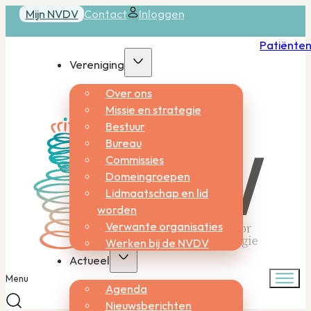
Mijn NVDV
Contact
Inloggen
Patiënte
Vereniging
Over ons
Missie en strategie
Bestuur
Bureau
Commissies
Domeingroepen
Lidmaatschap en lid
worden
Verwante organisaties
Werken bij de NVDV
Actueel
Menu
Agenda
Nieuwsberichten