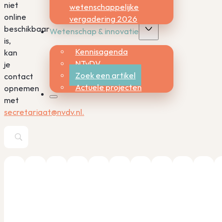
niet
wetenschappelijke
online
vergadering 2026
beschikbaar
Wetenschap & innovatie
is,
Kennisagenda
kan
NTvDV
je
Zoek een artikel
contact
Actuele projecten
opnemen
met
secretariaat@nvdv.nl.