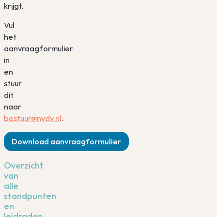
krijgt.
Vul
het
aanvraagformulier
in
en
stuur
dit
naar
bestuur@nvdv.nl
.
Download aanvraagformulier
Overzicht
van
alle
standpunten
en
leidraden