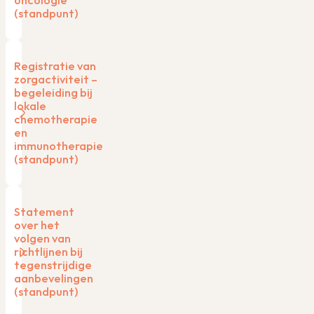
oncologie
(standpunt)
Registratie van
zorgactiviteit –
begeleiding bij
lokale
chemotherapie
en
immunotherapie
(standpunt)
Statement
over het
volgen van
richtlijnen bij
tegenstrijdige
aanbevelingen
(standpunt)