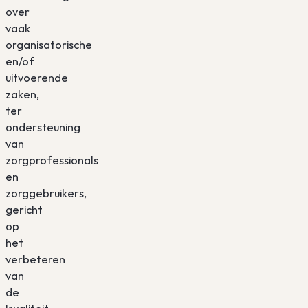
over
vaak
organisatorische
en/of
uitvoerende
zaken,
ter
ondersteuning
van
zorgprofessionals
en
zorggebruikers,
gericht
op
het
verbeteren
van
de