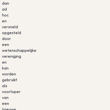
dan
ad
hoc
en
versneld
opgesteld
door
een
wetenschappelijke
vereniging
en
kan
worden
gebruikt
als
voorloper
van
een
(nieuwe