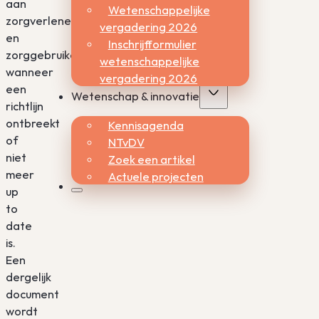
aan
Wetenschappelijke
zorgverleners
vergadering 2026
en
Inschrijfformulier
zorggebruikers
wetenschappelijke
wanneer
vergadering 2026
een
Wetenschap & innovatie
richtlijn
ontbreekt
Kennisagenda
of
NTvDV
niet
Zoek een artikel
meer
Actuele projecten
up
to
date
is.
Een
dergelijk
document
wordt