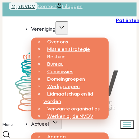
Mijn NVDV
Contact
Inloggen
Patiënte
Vereniging
Over ons
Missie en strategie
Bestuur
Bureau
Commissies
Domeingroepen
Werkgroepen
Lidmaatschap en lid
worden
Verwante organisaties
Werken bij de NVDV
Actueel
Menu
Agenda