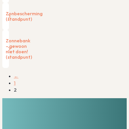
Zonbescherming
(standpunt)
Zonnebank
– gewoon
niet doen!
(standpunt)
←
1
2