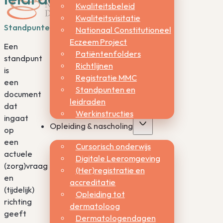
Kwaliteitsbeleid
Kwaliteitsvisitatie
Standpunten
Nationaal Constitutioneel
Eczeem Project
Een
Patiëntenfolders
standpunt
Richtlijnen
is
Registratie MMC
een
Standpunten en
document
leidraden
dat
Werkinstructies
ingaat
Opleiding & nascholing
op
een
Cursorisch onderwijs
actuele
Digitale Leeromgeving
(zorg)vraag
(Her)registratie en
en
accreditatie
(tijdelijk)
Opleiding tot
richting
dermatoloog
geeft
Dermatologendagen