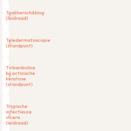
Taakherschikking
(leidraad)
Teledermatoscopie
(standpunt)
Tirbanibuline
bij actinische
keratose
(standpunt)
Tropische
infectieuze
ulcera
(leidraad)