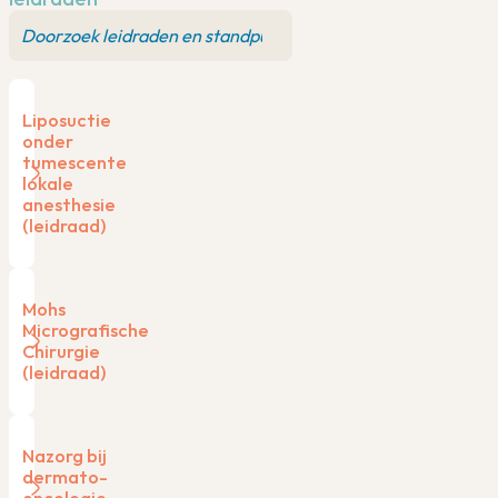
Liposuctie
onder
tumescente
lokale
anesthesie
(leidraad)
Mohs
Micrografische
Chirurgie
(leidraad)
Nazorg bij
dermato-