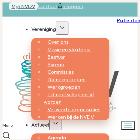
Mijn NVDV
Contact
Inloggen
Patiënte
Vereniging
Over ons
Missie en strategie
Bestuur
Bureau
Commissies
Domeingroepen
Werkgroepen
Lidmaatschap en lid
worden
Verwante organisaties
Werken bij de NVDV
Actueel
Menu
Agenda