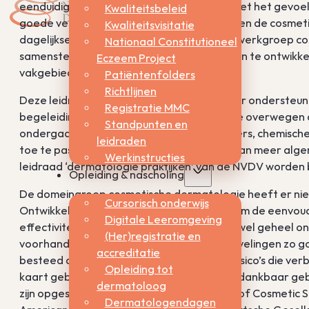
eenduidigheid is, zodat de cliënt / patiënt niet het gevoe
Kwaliteitsbeleid
goede verklaring voor te geven is. Aangezien de cosmet
Kwaliteitsvisitatie
dagelijkse dermatologische praktijk, is een werkgroep 
Nationaal Constitutioneel
samenstelling) met als eerste doel leidraden te ontwikk
Eczeem Project
vakgebied.
Patiëntenfolders
Richtlijnen
Deze leidraden bevatten aanbevelingen ter ondersteunin
Registratie MMC
begeleiding en behandeling van mensen die overwegen 
Standpunten en
ondergaan: liposuctie, botulinetoxine A, fillers, chemisc
leidraden
toe te passen externa. Zij maken deel uit van meer alge
Werkinstructies
leidraad ‘dermatologie praktijken’ van de NVDV worden
Opleiding & nascholing
De domeingroep cosmetische dermatologie heeft er ni
Cursorisch onderwijs
Ontwikkeling (EBRO) richtlijn op te stellen, om de eenv
Digitale Leeromgeving
effectiviteit van al deze behandelingen vrijwel geheel 
(Her)registratie en
voorhanden was, is wel geprobeerd aanbevelingen zo go
accreditatie
besteed aan alle veiligheidsaspecten. De risico’s die ver
Opleiding tot
kaart gebracht. Voor zover beschikbaar, is dankbaar geb
dermatoloog
zijn opgesteld door de American Academy of Cosmetic S
Dermatologendagen