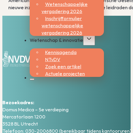
American Academy of Dermatology en Deutsche Gesellsch
Wetenschappelijke
nieuwe inzichten en ontwikkelingen zullen de leidraden
vergadering 2026
Inschrijfformulier
wetenschappelijke
vergadering 2026
Wetenschap & innovatie
Kennisagenda
NTvDV
Zoek een artikel
Actuele projecten
Bezoekadres:
Domus Medica – 5e verdieping
Mercatorlaan 1200
3528 BL Utrecht
Telefoon: 030-2006800 (bereikbaar tijdens kantooruren)