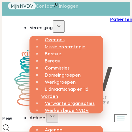
Mijn NVDV
Contact
Inloggen
Patiënte
Vereniging
Over ons
Missie en strategie
Bestuur
Bureau
Commissies
Domeingroepen
Werkgroepen
Lidmaatschap en lid
worden
Verwante organisaties
Werken bij de NVDV
Actueel
Menu
Agenda