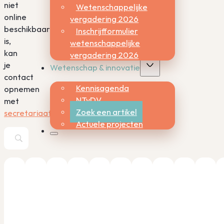
niet
Wetenschappelijke
online
vergadering 2026
beschikbaar
Inschrijfformulier
is,
wetenschappelijke
kan
vergadering 2026
je
Wetenschap & innovatie
contact
Kennisagenda
opnemen
NTvDV
met
Zoek een artikel
secretariaat@nvdv.nl.
Actuele projecten