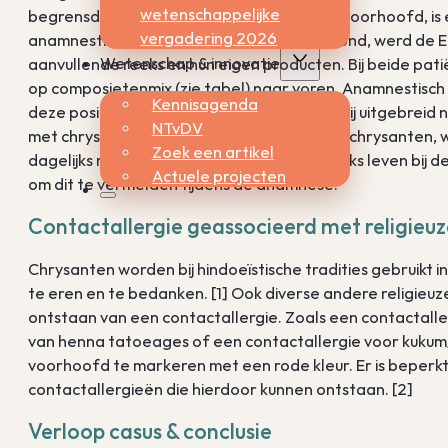
wetenschappelijke
begrensd zijn en vooral duidelijk zijn op het voorhoofd, 
vergadering 2026
anamnestisch geen duidelijke trigger bestond, werd de
Wetenschap & innovatie
aanvullende reeks en hun eigen producten. Bij beide pat
op composietenmix (zie tabel) naar voren. Anamnestisch le
Kennisagenda
deze positieve test en hun klachten, maar bij uitgebrei
NTvDV
met chrysanten. Na het vasthouden van de chrysanten, 
Zoek een artikel
dagelijks ritueel zit zo ingebed in het dagelijks leven bi
Actuele projecten
om dit te vermelden tijdens de anamnese.
Contactallergie geassocieerd met religieu
Chrysanten worden bij hindoeïstische tradities gebruikt
te eren en te bedanken. [1] Ook diverse andere religieu
ontstaan van een contactallergie. Zoals een contactall
van henna tatoeages of een contactallergie voor kukum/
voorhoofd te markeren met een rode kleur. Er is beperkte 
contactallergieën die hierdoor kunnen ontstaan. [2]
Verloop casus & conclusie