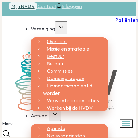
Mijn NVDV
Contact
Inloggen
Patiënte
Vereniging
Over ons
Missie en strategie
Bestuur
Bureau
Commissies
Domeingroepen
Lidmaatschap en lid
worden
Verwante organisaties
Werken bij de NVDV
Actueel
Menu
Agenda
Nieuwsberichten