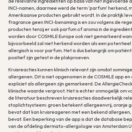
de relevante ingrediënten op basis van het ingevoerde a
INCI-namen, daarmee werd de term ‘parfum’ herkend, ma
Amerikaanse producten gebruikt wordt. In de praktijk le
fragrance geen INCI-benaming is en zou volgens de rege
producten tenzij er ook parfum of aroma in de ingrediënt
worden door COSMILE Europe ook niet gemarkeerd wanne
bijvoorbeeld zal niet herkend worden als een potentieel 
allergisch is voor parfum. Het is dus belangrijk om pati
positief zijn getest in de plakproeven.
Kruisreacties kunnen klinisch relevant zijn omdat somm
allergenen. Dit is niet opgenomen in de COSMILE app en
expliciet als allergeen zijn gemarkeerd. De AllergieChec
klinische waarde vergroot. Het is echter onmogelijk om vo
de literatuur beschreven kruisreacties daadwerkelijk re
stoplichtsysteem: groen betekent allergeenvrij, oranje 
bevat dat kan kruisreageren met een bekend allergeen,
bevat. Een beperking van de app is dat de database bepe
van de afdeling dermato-allergologie van Amsterdam UMC