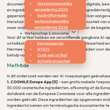
Wetenschappelijke
documenten kan herkennen en omzetten in digitale, bewe
vergadering 2026
en ingrediënten opsommen. Deze digitale ingrediëntenl
Inschrijfformulier
gepersonaliseerd allergieprofiel, waarna AI kan aangeve
wetenschappelijke
literatuur blijkt dat AI-toepassingen de diagnostiek van
vergadering 2026
maar onderzoek naar het gebruik van AI voor de begelei
Wetenschap & innovatie
Voor dit artikel hebben we verschillende gangbare AI-app
Kennisagenda
ontwikkelde app — geëvalueerd om de bruikbaarheid en
NTvDV
Hiermee willen we praktische handvatten bieden voor de
Zoek een artikel
behulp van AI.
Actuele projecten
Methode
In dit onderzoek werden vier AI-toepassingen geëvaluee
1. COSMILE Europe App [5]
– een gratis mobiele toepa
30.000 cosmetische ingrediënten, afkomstig uit de Europ
databank van de Europese Commissie voor alle ingredië
worden gebruikt. Deze ingrediënten zijn opgenomen onde
Ingredients) namen om terminologische inconsistentie 