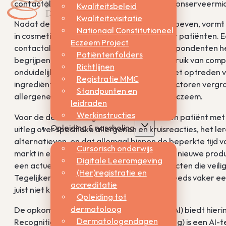
contactallergeen, waarbij geurstoffen en conserveermi
Kwaliteitsbeleid
Kwaliteitsvisitatie
Nadat de diagnose bevestigd is met plakproeven, vormt
Nationaal Constitutioneel
in cosmetica een aanzienlijke uitdaging voor patiënten.
Eczeem Project
contactallergie liet zien dat 46% van de respondenten he
Patiëntenfolders
begrijpen. [2] Dit hangt samen met het gebruik van comp
Richtlijnen
onduidelijke etiketten. Daarnaast draagt het optreden v
Registratie MMC
ingrediënten bij aan het probleem. Deze factoren vergro
Standpunten en
allergenen en recidiverende klachten van eczeem.
leidraden
Werkinstructies
Voor de dermatoloog is het consult met een patiënt met
Opleiding & nascholing
uitleg over specifieke allergenen en kruisreacties, het l
alternatieven, en dat allemaal binnen de beperkte tijd 
Cursorisch onderwijs
markt in een hoog tempo, met voortdurend nieuwe produc
Digitale Leeromgeving
een actueel overzicht te hebben van producten die veilig z
(Her)registratie en
Tegelijkertijd verwachten patiënten wel steeds vaker een
accreditatie
juist niet kunnen gebruiken.
Opleiding tot
dermatoloog
De opkomst van kunstmatige intelligentie (AI) biedt hieri
Dermatologendagen
Recognition (OCR; optische tekenherkenning) is een AI-t