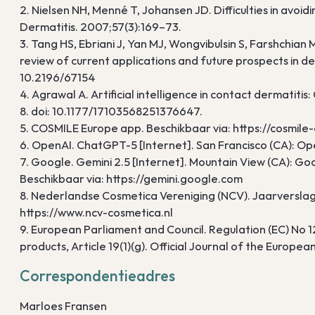
2. Nielsen NH, Menné T, Johansen JD. Difficulties in avoid
Dermatitis. 2007;57(3):169–73.
3. Tang HS, Ebriani J, Yan MJ, Wongvibulsin S, Farshchian M
review of current applications and future prospects in 
10.2196/67154
4. Agrawal A. Artificial intelligence in contact dermatiti
8. doi: 10.1177/17103568251376647.
5. COSMILE Europe app. Beschikbaar via: https://cosmile
6. OpenAI. ChatGPT-5 [Internet]. San Francisco (CA): Op
7. Google. Gemini 2.5 [Internet]. Mountain View (CA): Go
Beschikbaar via: https://gemini.google.com
8. Nederlandse Cosmetica Vereniging (NCV). Jaarversla
https://www.ncv-cosmetica.nl
9. European Parliament and Council. Regulation (EC) N
products, Article 19(1)(g). Official Journal of the Europ
Correspondentieadres
Marloes Fransen