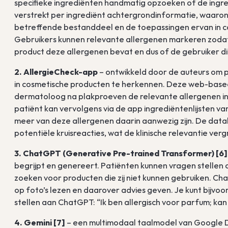
specifieke ingrediënten handmatig opzoeken of de ingre
verstrekt per ingrediënt achtergrondinformatie, waaro
betreffende bestanddeel en de toepassingen ervan in 
Gebruikers kunnen relevante allergenen markeren zodat 
product deze allergenen bevat en dus of de gebruiker di
2. AllergieCheck-app
– ontwikkeld door de auteurs om p
in cosmetische producten te herkennen. Deze web-base
dermatoloog na plakproeven de relevante allergenen invo
patiënt kan vervolgens via de app ingrediëntenlijsten v
meer van deze allergenen daarin aanwezig zijn. De data
potentiële kruisreacties, wat de klinische relevantie verg
3. ChatGPT (Generative Pre-trained Transformer) [6]
begrijpt en genereert. Patiënten kunnen vragen stellen 
zoeken voor producten die zij niet kunnen gebruiken. Ch
op foto’s lezen en daarover advies geven. Je kunt bijvo
stellen aan ChatGPT: “Ik ben allergisch voor parfum; kan 
4. Gemini [7]
– een multimodaal taalmodel van Google D