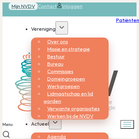
Mijn NVDV
Contact
Inloggen
Patiënte
Vereniging
Over ons
Missie en strategie
Bestuur
Bureau
Commissies
Domeingroepen
Werkgroepen
Lidmaatschap en lid
worden
Verwante organisaties
Werken bij de NVDV
Actueel
Menu
Agenda