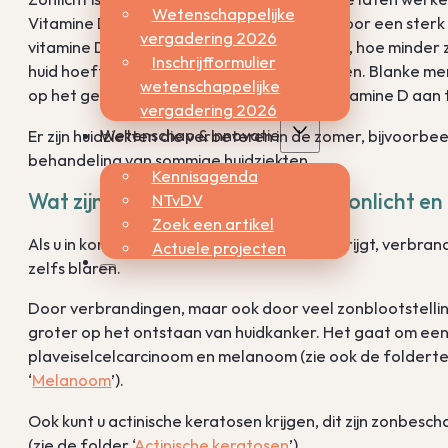
Wetenschappelijke
Vitamine D is nodig voor sterke botten en voor een sterk 
vergadering 2026
vitamine D aangemaakt. Hoe lichter uw huid, hoe minder
Inschrijfformulier
huid hoeft hiervoor niet eens rood te worden. Blanke m
wetenschappelijke
op het gezicht en de handen om genoeg vitamine D aan 
vergadering 2026
Wetenschap & innovatie
Er zijn huidziekten die verbeteren in de zomer, bijvoorbee
behandeling van sommige huidziekten.
Kennisagenda
Wat zijn de slechte effecten van zonlicht e
NTvDV
Zoek een artikel
Als u in korte tijd teveel uv-licht op de huid krijgt, verbra
Actuele projecten
zelfs blaren.
Door verbrandingen, maar ook door veel zonblootstelli
groter op het ontstaan van huidkanker. Het gaat om ee
plaveiselcelcarcinoom en melanoom (zie ook de folderte
‘
Melanoom
’).
Ook kunt u actinische keratosen krijgen, dit zijn zonbesc
(zie de folder ‘
Actinische keratosen
’).