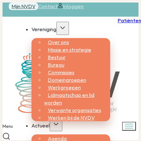
Mijn NVDV
Contact
Inloggen
Patiënte
Vereniging
Over ons
Missie en strategie
Bestuur
Bureau
Commissies
Domeingroepen
Werkgroepen
Lidmaatschap en lid
worden
Verwante organisaties
Werken bij de NVDV
Actueel
Menu
Agenda