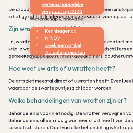
wetenschappelijke
De draadvormige wrat (verruca filiformis) is een uitstulpi
vergadering 2026
in het gezicht. Bij kinderen komen ze vooral voor op de l
Wetenschap & innovatie
Zijn wratten besmettelijk?
Kennisagenda
NTvDV
Ja, wratten zijn besmettelijk. Je krijgt ze door contact 
Zoek een artikel
krijg je waarschijnlijk door geïnfecteerde huidschilfers e
Actuele projecten
gemeenschappelijke ruimtes (kleedkamers, doucheruimt
Hoe weet uw arts of u wratten heeft?
De arts ziet meestal direct of u wratten heeft. Eventu
waardoor de zwarte puntjes zichtbaar worden.
Welke behandelingen van wratten zijn er?
Behandelen is vaak niet nodig. De wratten verdwijnen va
Behandelen is alleen nodig wanneer u last heeft van de w
cosmetisch storen. Doel van elke behandeling is het kap