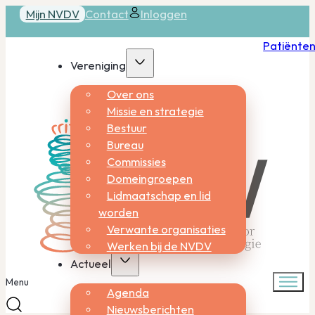
Mijn NVDV
Contact
Inloggen
Patiënte
Vereniging
Over ons
Missie en strategie
Bestuur
Bureau
Commissies
Domeingroepen
Lidmaatschap en lid
worden
Verwante organisaties
Werken bij de NVDV
Actueel
Menu
Agenda
Nieuwsberichten