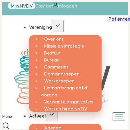
Mijn NVDV
Contact
Inloggen
Patiënte
Vereniging
Over ons
Missie en strategie
Bestuur
Bureau
Commissies
Domeingroepen
Werkgroepen
Lidmaatschap en lid
worden
Verwante organisaties
Werken bij de NVDV
Actueel
Menu
Agenda