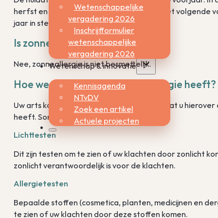
Wetenschappelijke
herfst en winter verdwijnen ze, om dan in het volgende 
vergadering 2026
jaar in sterkte wisselen.
Inschrijfformulier
wetenschappelijke
Is zonneallergie besmettelijk?
vergadering 2026
Nee, zonneallergie is niet besmettelijk.
Wetenschap & innovatie
Hoe weet uw arts of u zonneallergie heeft?
Kennisagenda
NTvDV
Uw arts kan aan de plekken op uw huid en wat u hierover 
Zoek een artikel
heeft. Soms is verder onderzoek nodig:
Actuele projecten
Lichttesten
Dit zijn testen om te zien of uw klachten door zonlicht ko
zonlicht verantwoordelijk is voor de klachten.
Allergietesten
Bepaalde stoffen (cosmetica, planten, medicijnen en derg
te zien of uw klachten door deze stoffen komen.