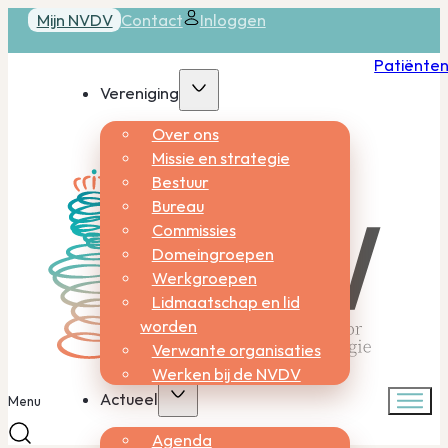
Mijn NVDV
Contact
Inloggen
Patiënte
Vereniging
Over ons
Missie en strategie
Bestuur
Bureau
Commissies
Domeingroepen
Werkgroepen
Lidmaatschap en lid
worden
Verwante organisaties
Werken bij de NVDV
Actueel
Menu
Agenda