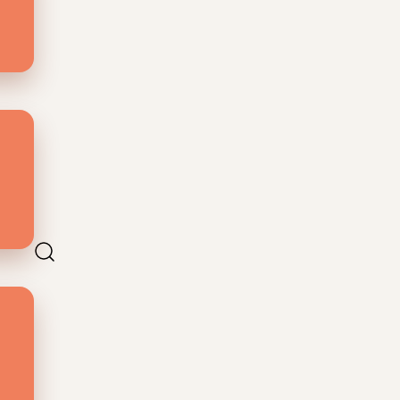
ma
wel
tie