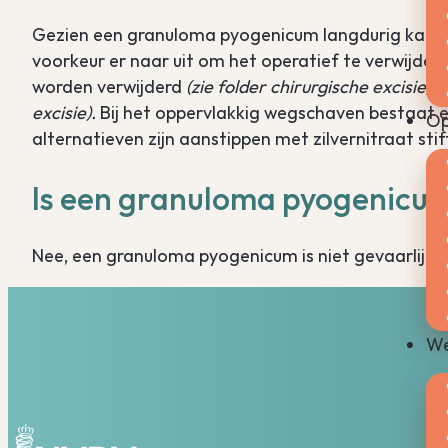
Gezien een granuloma pyogenicum langdurig kan b
voorkeur er naar uit om het operatief te verwijdere
worden verwijderd
(zie folder chirurgische excisie)
o
excisie).
Bij het oppervlakkig wegschaven bestaat 
Op
alternatieven zijn aanstippen met zilvernitraat st
Is een granuloma pyogenicum 
Nee, een granuloma pyogenicum is niet gevaarlijk o
We