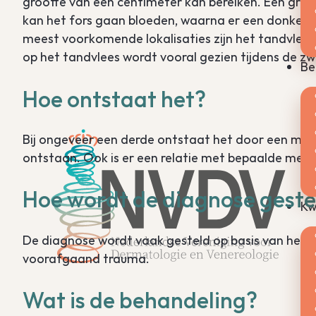
grootte van een centimeter kan bereiken. Een gra
kan het fors gaan bloeden, waarna er een donkere 
meest voorkomende lokalisaties zijn het tandvlees, 
op het tandvlees wordt vooral gezien tijdens de z
Be
Hoe ontstaat het?
Bij ongeveer een derde ontstaat het door een mild t
ontstaan. Ook is er een relatie met bepaalde medi
Hoe wordt de diagnose geste
Kw
De diagnose wordt vaak gesteld op basis van het kli
voorafgaand trauma.
Wat is de behandeling?