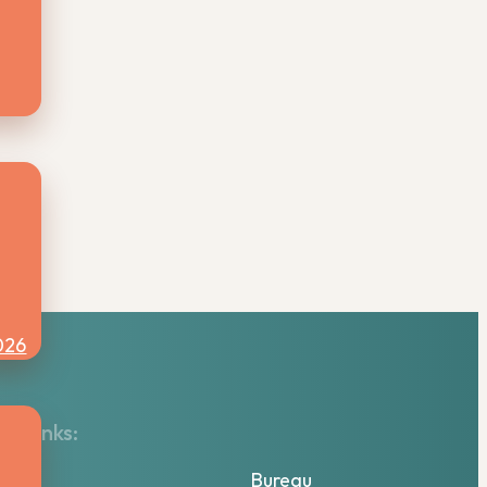
026
lle links:
tuur
Bureau