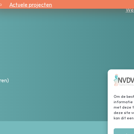
Actuele projecten
Wer
ren)
Om de beste
informatie 
met deze te
deze site 
kan dit een