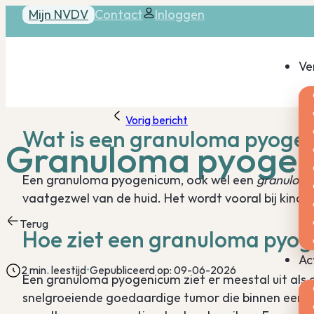
Mijn NVDV
Contact
Inloggen
Ve
Vorig bericht
Wat is een granuloma pyoge
Granuloma pyoge
Een granuloma pyogenicum, ook wel een
granuloma
vaatgezwel van de huid. Het wordt vooral bij kind
Terug
Hoe ziet een granuloma pyog
Ac
2 min. leestijd
Gepubliceerd op: 09-06-2026
Een granuloma pyogenicum ziet er meestal uit als e
snelgroeiende goedaardige tumor die binnen een 