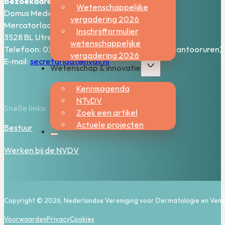
Bezoekadres:
Wetenschappelijke
Domus Medica – 5e verdieping
vergadering 2026
Mercatorlaan 1200
Inschrijfformulier
3528 BL Utrecht
wetenschappelijke
Telefoon: 030-2006800 (bereikbaar tijdens kantooruren)
vergadering 2026
E-mail:
secretariaat@nvdv.nl
Wetenschap & innovatie
Kennisagenda
NTvDV
Snelle links:
Zoek een artikel
Actuele projecten
Bestuur
Werken bij de NVDV
Copyright © 2026, Nederlandse Vereniging voor Dermatologie en Vene
Voorwaarden
Privacy
Cookies