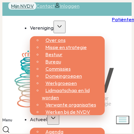
Mijn NVDV
Contact
Inloggen
Patiënte
Vereniging
Over ons
Missie en strategie
Bestuur
Bureau
Commissies
Domeingroepen
Werkgroepen
Lidmaatschap en lid
worden
Verwante organisaties
Werken bij de NVDV
Actueel
Menu
Agenda