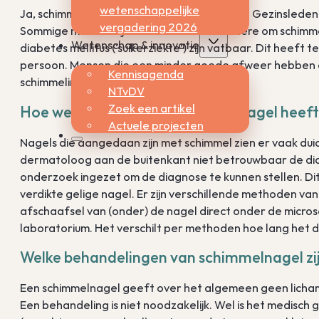
wetenschappelijke
Ja, schimmel aan de nagels zijn besmettelijk. Gezinslede
vergadering 2026
Sommige mensen zijn vatbaarder dan andere om schimme
Wetenschap & innovatie
diabetes mellitus (‘suikerziekte’) zijn vatbaar. Dit heef
persoon. Mensen die een minder goede afweer hebben d
Kennisagenda
schimmelinfectie op te lopen.
NTvDV
Zoek een artikel
Hoe weet uw arts of u schimmelnagel heef
Actuele projecten
Nagels die aangedaan zijn met schimmel zien er vaak duid
dermatoloog aan de buitenkant niet betrouwbaar de di
onderzoek ingezet om de diagnose te kunnen stellen. Di
verdikte gelige nagel. Er zijn verschillende methoden 
afschaafsel van (onder) de nagel direct onder de micr
laboratorium. Het verschilt per methoden hoe lang het du
Welke behandelingen van schimmelnagel zij
Een schimmelnagel geeft over het algemeen geen lichamel
Een behandeling is niet noodzakelijk. Wel is het medisch