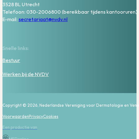
3528 BL Utrecht
Telefoon: 030-2006800 (bereikbaar tijdens kantooruren)
E-mail:
secretariaat@nvdv.nl
Snelle links:
Bestuur
Werken bij de NVDV
Copyright © 2026, Nederlandse Vereniging voor Dermatologie en Vene
Voorwaarden
Privacy
Cookies
Een productie van