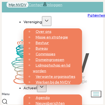
Mijn NVDV
Contact
Inloggen
Patiënte
Vereniging
Over ons
Missie en strategie
Bestuur
Bureau
Commissies
Domeingroepen
Lidmaatschap en lid
worden
Verwante organisaties
Werken bij de NVDV
Actueel
Menu
Agenda
Nieuwsberichten