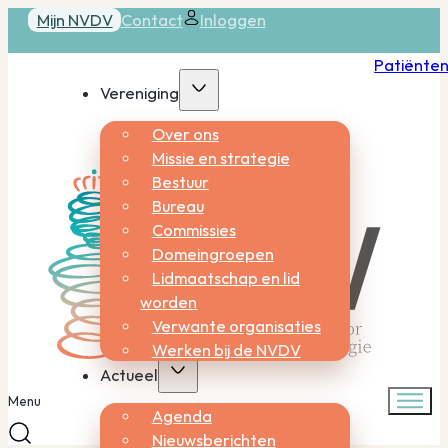
Mijn NVDV
Contact
Inloggen
Patiënte
Vereniging
Over ons
Missie en strategie
Bestuur
Bureau
Commissies
Domeingroepen
Lidmaatschap en lid
worden
Verwante organisaties
Werken bij de NVDV
Actueel
Menu
Agenda
Nieuwsberichten