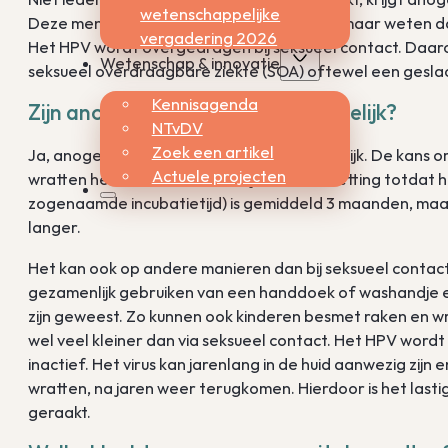
wetenschappelijke
Deze mensen hebben wel het virus bij zich, maar weten da
vergadering 2026
Het HPV wordt overgedragen bij seksueel contact. Daa
Wetenschap & innovatie
seksueel overdraagbare ziekte (SOA) oftewel een geslac
Kennisagenda
Zijn anogenitale wratten besmettelijk?
NTvDV
Zoek een artikel
Ja, anogenitale wratten zijn zéér besmettelijk. De kans
Actuele projecten
wratten heeft is 60-80%. De tijd van besmetting totdat he
zogenaamde incubatietijd) is gemiddeld 3 maanden, maar
langer.
Het kan ook op andere manieren dan bij seksueel contac
gezamenlijk gebruiken van een handdoek of washandje en
zijn geweest. Zo kunnen ook kinderen besmet raken en wr
wel veel kleiner dan via seksueel contact. Het HPV word
inactief. Het virus kan jarenlang in de huid aanwezig zij
wratten, na jaren weer terugkomen. Hierdoor is het las
geraakt.