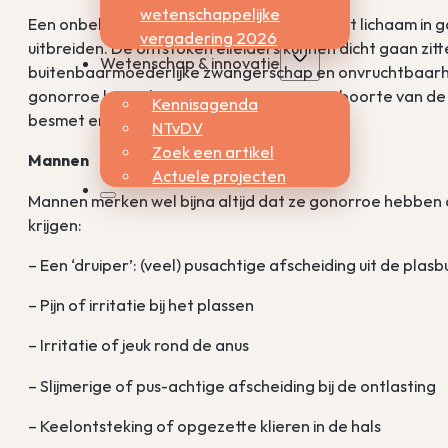
wetenschappelijke
Een onbehandelde gonorroe kan dieper het lichaam in ga
vergadering 2026
uitbreiden. De ontstoken eileiders kunnen dicht gaan zit
Wetenschap & innovatie
buitenbaarmoederlijke zwangerschap en onvruchtbaar
gonorroe lopen het risico op te vroege geboorte van de
Kennisagenda
besmet en zo een oogontsteking krijgen.
NTvDV
Zoek een artikel
Mannen
Actuele projecten
Mannen merken wel bijna altijd dat ze gonorroe hebben
krijgen:
– Een ‘druiper’: (veel) pusachtige afscheiding uit de plasbu
– Pijn of irritatie bij het plassen
– Irritatie of jeuk rond de anus
– Slijmerige of pus-achtige afscheiding bij de ontlasting
– Keelontsteking of opgezette klieren in de hals