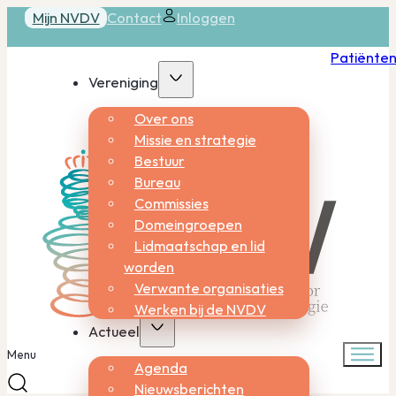
Mijn NVDV
Contact
Inloggen
Patiënte
Vereniging
Over ons
Missie en strategie
Bestuur
Bureau
Commissies
Domeingroepen
Lidmaatschap en lid
worden
Verwante organisaties
Werken bij de NVDV
Actueel
Menu
Agenda
Nieuwsberichten