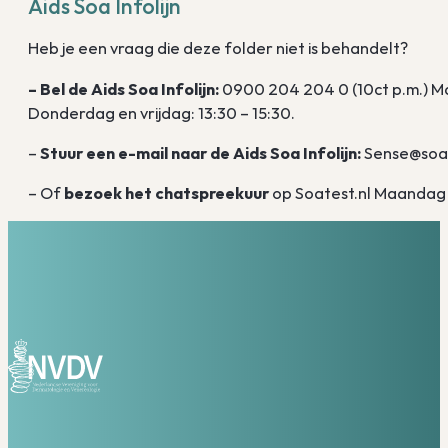
Aids Soa Infolijn
Heb je een vraag die deze folder niet is behandelt?
– Bel de Aids Soa Infolijn
:
0900 204 204 0 (10ct p.m.) M
Donderdag en vrijdag: 13:30 – 15:30.
–
Stuur een e-mail naar de Aids Soa Infolijn:
Sense@soaai
– Of
bezoek het chatspreekuur
op Soatest.nl Maandag 