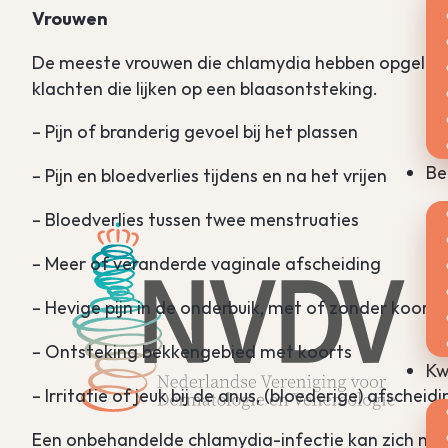
Vrouwen
De meeste vrouwen die chlamydia hebben opgelopen
klachten die lijken op een blaasontsteking.
– Pijn of branderig gevoel bij het plassen
Be
– Pijn en bloedverlies tijdens en na het vrijen
– Bloedverlies tussen twee menstruaties
– Meer of veranderde vaginale afscheiding
– Hevige pijn in de onderbuik, met of zonder koorts
– Ontsteking bekkengebied met koorts
Kw
– Irritatie of jeuk bij de anus, (bloederige) afscheid
Een onbehandelde chlamydia-infectie kan zich naar 