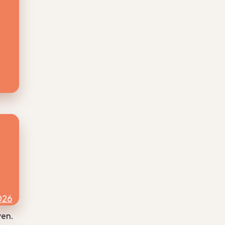
een
026
ven.