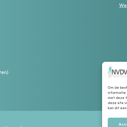
Wer
ren)
Om de beste
informatie 
met deze te
deze site 
kan dit een
Acc