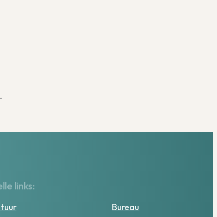
.
lle links:
tuur
Bureau