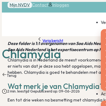
Mijn NVDV
Contact
Inloggen
Ve
Vorig bericht
Deze folder is 1:1 overgenomen van Soa Aids Neder
Chlamydia
Soa Aids Nederland is het expertisecentrum op het 
Chlamydia is in Nederland de meest voorkomende s
er niets van dat je deze soa hebt opgelopen, maar
hebben. Chlamydia is goed te behandelen met anti
Terug
Wat merk je van Chlamydia?
2 min. leestijd
Gepubliceerd op: 09-06-2026
Ac
Een tot drie weken na besmetting met chlamydia kun