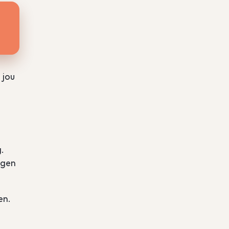
 jou
.
igen
en.