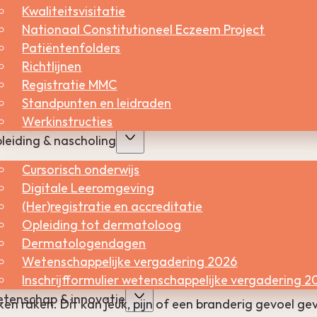
Kwaliteitsvisitatie
er kans op een buitenbaarmoederlijke zwangerschap en
Nationaal Constitutioneel Eczeem Project
Patiëntenfolders
Richtlijnen
bben opgelopen. Maar ook bij mannen krijgt de helft g
Registratie MMC
Standpunten en leidraden
Werkinstructies
leiding & nascholing
Cursorisch onderwijs
Digitale Leeromgeving
(Her)registratie en accreditatie
ing bij de ontlasting en diarree
Opleiding tot dermatoloog
Dermatologendagen
uchtbaarheid.
Wetenschappelijke vergadering 2026
Inschrijfformulier wetenschappelijke vergadering 2
tenschap & innovatie
ken raken. Dit kan jeuk, pijn of een branderig gevoel ge