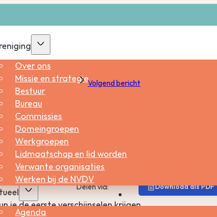
reniging
Over ons
Missie en strategie
Volgend bericht
land.
Bestuur
gebied van hiv-infectie en andere soa’s.
Bureau
Commissies
oa, vooral onder jonge mensen tot 25 jaar. Vaak merk 
Domeingroepen
 een niet behandelde chlamydia kan ernstige gevolgen
Werkgroepen
biotica.
Lidmaatschap en lid worden
Verwante organisaties
Werken bij de NVDV
Delen via:
Download als PDF
tueel
 je de eerste verschijnselen krijgen.
Agenda