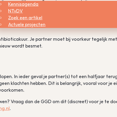
dia nauwelijks voor. Sommige mensen krijgen
Kennisagenda
NTvDV
Zoek een artikel
Actuele projecten
bioticakuur. Je partner moet bij voorkeur tegelijk met
pnieuw wordt besmet.
open. In ieder geval je partner(s) tot een halfjaar terug
een klachten hebben. Dit is belangrijk, vooral voor je e
e voorkomen.
uwen? Vraag dan de GGD om dit (discreet) voor je te do
ng.nl
.