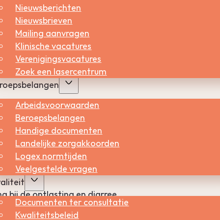
Nieuwsberichten
Nieuwsbrieven
, merken dat niet. Een kwart van de vrouwen krijgt
Mailing aanvragen
Klinische vacatures
Verenigingsvacatures
Zoek een lasercentrum
roepsbelangen
Arbeidsvoorwaarden
Beroepsbelangen
Handige documenten
Landelijke zorgakkoorden
Logex normtijden
Veelgestelde vragen
aliteit
ing bij de ontlasting en diarree
Documenten ter consultatie
Kwaliteitsbeleid
de eileiders en de onderbuik uitbreiden. De eileiders