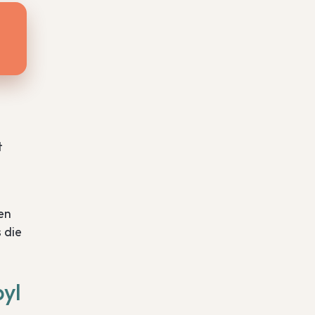
t?
zijn
t
en
 die
yl