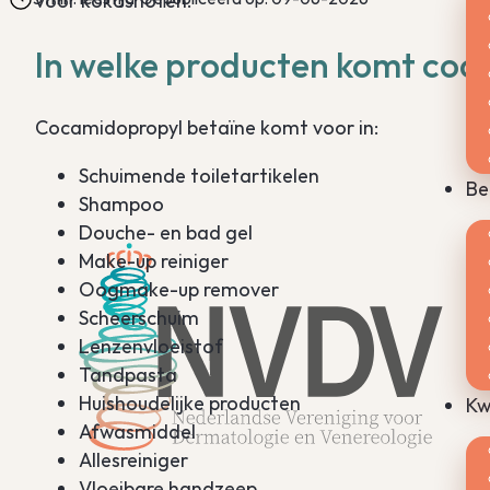
voor kokosnoten.
In welke producten komt coc
Cocamidopropyl betaïne komt voor in:
Schuimende toiletartikelen
Be
Shampoo
Douche- en bad gel
Make-up reiniger
Oogmake-up remover
Scheerschuim
Lenzenvloeistof
Tandpasta
Huishoudelijke producten
Kw
Afwasmiddel
Allesreiniger
Vloeibare handzeep