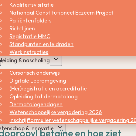
Kwaliteitsvisitatie
Nationaal Constitutioneel Eczeem Project
choonmaakindustrie gebruikt worden.
Patiëntenfolders
Richtlijnen
act komen met cocamidopropyl
Registratie MMC
Standpunten en leidraden
Werkinstructies
leiding & nascholing
j:
Cursorisch onderwijs
erk
Digitale Leeromgeving
(Her)registratie en accreditatie
Opleiding tot dermatoloog
Dermatologendagen
Wetenschappelijke vergadering 2026
Inschrijfformulier wetenschappelijke vergadering 2
tenschap & innovatie
opropyl betaïne en hoe ziet