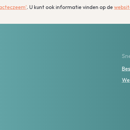
acteczeem’
. U kunt ook informatie vinden op de
websit
Sne
Bes
Wer