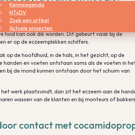
Kennisagenda
or cocamidopropyl betaïne erui
NTvDV
Zoek een artikel
ïne, krijgt u rode plekken op uw huid die jeuken. Soms 
Actuele projecten
De huid kan ook dik worden. Dit gebeurt vaak bij de
n er op de eczeemplekken schilfers.
 op de hoofdhuid, in de hals, in het gezicht, op de
e handen en voeten ontstaan soms als de voeten in he
ken bij de mond kunnen ontstaan door het schuim van
 het werk plaatsvindt, dan zit het eczeem aan de hand
haren wassen van de klanten en bij monteurs of bakkers
 door contact met cocamidoprop