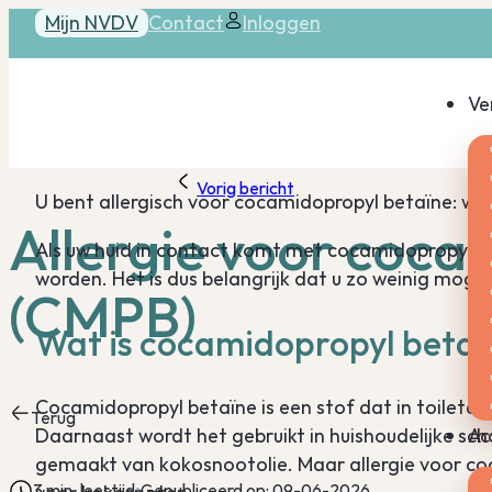
Mijn NVDV
Contact
Inloggen
Ve
Vorig bericht
U bent allergisch voor cocamidopropyl betaïne: wa
Allergie voor coca
Als uw huid in contact komt met cocamidopropyl be
worden. Het is dus belangrijk dat u zo weinig moge
(CMPB)
Wat is cocamidopropyl betaï
Cocamidopropyl betaïne is een stof dat in toiletart
Terug
Daarnaast wordt het gebruikt in huishoudelijke 
Ac
gemaakt van kokosnootolie. Maar allergie voor coc
3 min. leestijd
Gepubliceerd op: 09-06-2026