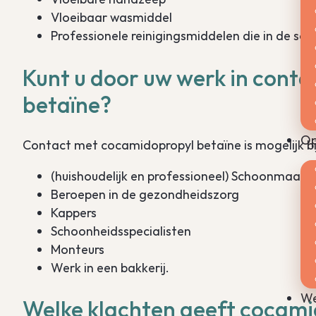
Vloeibaar wasmiddel
Professionele reinigingsmiddelen die in de s
Kunt u door uw werk in cont
betaïne?
Op
Contact met cocamidopropyl betaïne is mogelijk bi
(huishoudelijk en professioneel) Schoonmaakw
Beroepen in de gezondheidszorg
Kappers
Schoonheidsspecialisten
Monteurs
Werk in een bakkerij.
We
Welke klachten geeft cocamid