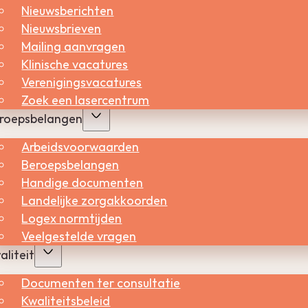
Nieuwsberichten
Nieuwsbrieven
amidopropyl betaïne voor?
Mailing aanvragen
Klinische vacatures
Verenigingsvacatures
Zoek een lasercentrum
roepsbelangen
Arbeidsvoorwaarden
Beroepsbelangen
Handige documenten
Landelijke zorgakkoorden
Logex normtijden
Veelgestelde vragen
aliteit
Documenten ter consultatie
Kwaliteitsbeleid