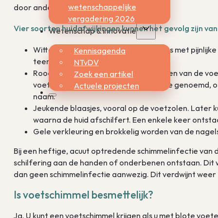
wetenschappelijke
door andere huidaandoeningen.
vergadering 2026
Vier soorten huidafwijkingen kunnen het gevolg zijn va
Wetenschap & innovatie
Witte schilfering tussen de tenen, soms met pijnlijke
Kennisagenda
teen is vaak aangetast.
NTvDV
Roodheid en schilfering van grote delen van de v
Zoek een artikel
voetschimmel wordt het mocassin type genoemd, o
Actuele projecten
naam.
Jeukende blaasjes, vooral op de voetzolen. Later ku
waarna de huid afschilfert. Een enkele keer ontst
Gele verkleuring en brokkelig worden van de nagel
Bij een heftige, acuut optredende schimmelinfectie van 
schilfering aan de handen of onderbenen ontstaan. Dit
dan geen schimmelinfectie aanwezig. Dit verdwijnt weer 
Is voetschimmel besmettelijk?
Ja. U kunt een voetschimmel krijgen als u met blote voe