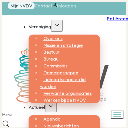
Mijn NVDV
Contact
Inloggen
Patiënte
Vereniging
Over ons
Missie en strategie
Bestuur
Bureau
Commissies
Domeingroepen
Lidmaatschap en lid
worden
Verwante organisaties
Werken bij de NVDV
Actueel
Menu
Agenda
Nieuwsberichten