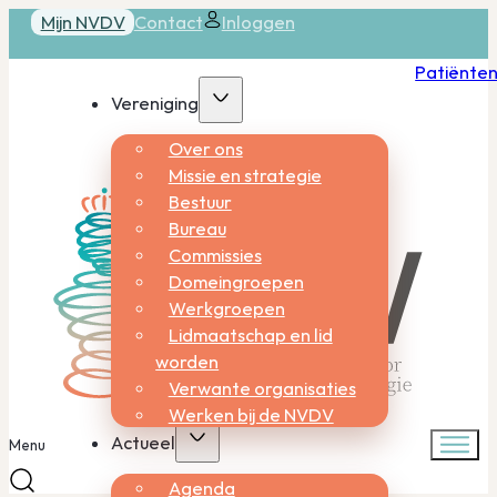
Mijn NVDV
Contact
Inloggen
Patiënte
Vereniging
Over ons
Missie en strategie
Bestuur
Bureau
Commissies
Domeingroepen
Werkgroepen
Lidmaatschap en lid
worden
Verwante organisaties
Werken bij de NVDV
Actueel
Menu
Agenda