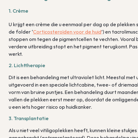
1. Crème
U krijgt een crème die u eenmaal per dag op de plekken 
de folder ‘
Corticosteroïden voor de huid
’) en tacrolimu
stoppen om tegen de pigmentcellen te vechten. Vooral b
verdere uitbreiding stopt en het pigment terugkomt. Pas
werkt.
2. Lichttherapie
Dit is een behandeling met ultraviolet licht. Meestal met
uitgevoerd in een speciale lichtcabine, twee- of driemaal
vorm van bruine puntjes. Een behandeling duurt maanden t
vallen de plekken eerst meer op, doordat de omliggende
u een iets hoger risico op huidkanker.
3. Transplantatie
Als u niet veel vitiligoplekken heeft, kunnen kleine stukj
aangebracht (getransplanteerd). Deze behandeling vindt al