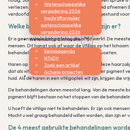
Wetenschappelijke
verliezen. Dan zal de arts een klein stukje huid afnemen (
vergadering 2026
verdoofd. Het stukje huid wordt daarna opgestuurd voo
Inschrijfformulier
wetenschappelijke
Welke behandelingen van vitiligo zijn er?
vergadering 2026
Er is geen enkele behandeling die altijd werkt. De mees
Wetenschap & innovatie
mensen. Dit hangt ook af waar de vitiligo op het lichaam 
Kennisagenda
behandeling dan plekken op de handen en voeten.
NTvDV
Haren op de huid groeien uit haarzakjes. In deze haarzak
Zoek een artikel
dat als vitiligo herstelt er rond de haren weer pigment vers
Actuele projecten
huid. Als de haren in een vitiligoplek wit zijn, krijgen die 
De behandelingen duren meestal lang. Van de meeste b
pigment blijft bestaan na het stoppen van de behandeli
U hoeft de vitiligo niet te behandelen. Er zijn ook mens
Mocht u wel graag behandeld willen worden, dan zijn er 
De 4 meest gebruikte behandelingen worde