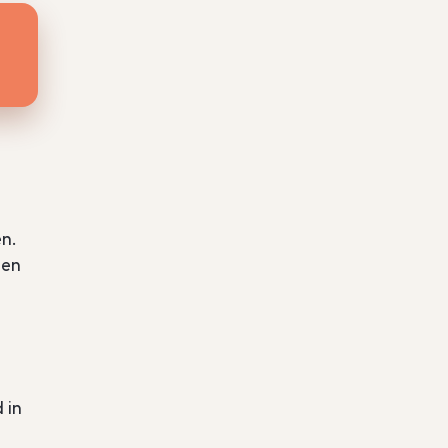
).
en.
ten
 in