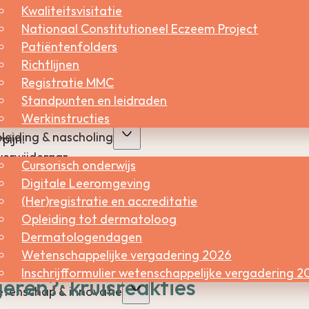
Kwaliteitsvisitatie
komen?
Nationaal Constitutioneel Eczeem Project
Patiëntenfolders
Richtlijnen
Registratie MMC
s en olie, boetseerwas, modelleerwas en schoenpoets.
Standpunten en leidraden
Werkinstructies
ie.
leiding & nascholing
pijn.
verwijderaar.
Cursorisch onderwijs
Digitale Leeromgeving
fie.
(Her)registratie en accreditatie
Opleiding tot dermatoloog
dt zijn de naaldbomen Pinus, Abies en Picea fam.). Het
Dermatologendagen
soorten hout terpentenen vrijkomen.
Wetenschappelijke vergadering 2026
Inschrijfformulier wetenschappelijke vergadering 2
eren?: kruisreakties
tenschap & innovatie