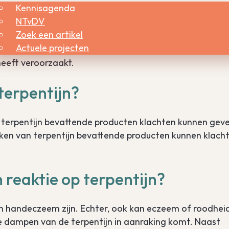
Kennisagenda
le soorten van de Asteraceae familie (Ambrosia:
NTvDV
, chrysanten, Chrysanthemum cinerariifolium: pyrethrum
Zoek een artikel
Actuele projecten
uulstructuren in het (kruisreagerende) allergeen en het
heeft veroorzaakt.
terpentijn?
et terpentijn bevattende producten klachten kunnen gev
rken van terpentijn bevattende producten kunnen klach
 reaktie op terpentijn?
n handeczeem zijn. Echter, ook kan eczeem of roodheid
e dampen van de terpentijn in aanraking komt. Naast