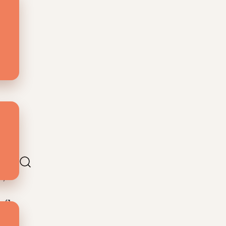
ing
e,
e,
-(1-