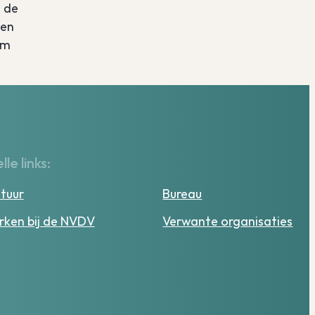
t de
ten
em
lle links:
tuur
Bureau
ken bij de NVDV
Verwante organisaties