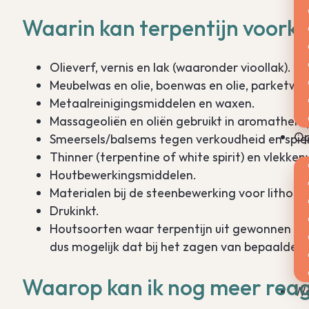
Waarin kan terpentijn voor
Olieverf, vernis en lak (waaronder vioollak).
Meubelwas en olie, boenwas en olie, parketwa
Metaalreinigingsmiddelen en waxen.
Massageoliën en oliën gebruikt in aromatherap
Op
Smeersels/balsems tegen verkoudheid en spier
Thinner (terpentine of white spirit) en vlekken
Houtbewerkingsmiddelen.
Materialen bij de steenbewerking voor lithogra
Drukinkt.
Houtsoorten waar terpentijn uit gewonnen wor
dus mogelijk dat bij het zagen van bepaalde 
Waarop kan ik nog meer reag
We