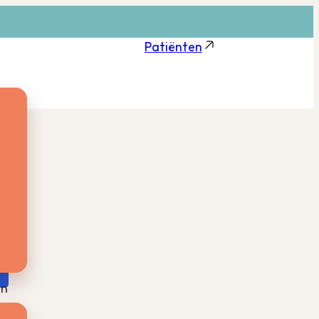
Patiënten
n
ars
in
-