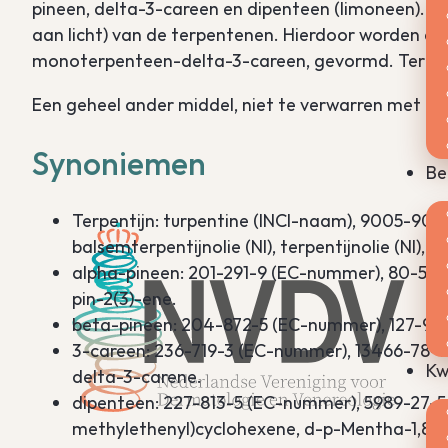
pineen, delta-3-careen en dipenteen (limoneen). T
aan licht) van de terpentenen. Hierdoor worden de 
monoterpenteen-delta-3-careen, gevormd. Terpen
Een geheel ander middel, niet te verwarren met terp
Synoniemen
Be
Terpentijn: turpentine (INCI-naam), 9005-90
balsemterpentijnolie (Nl), terpentijnolie (Nl), t
alpha-pineen: 201-291-9 (EC-nummer), 80-56-8
pin-2(3)-ene.
beta-pineen: 204-872-5 (EC-nummer), 127-91-
3-careen: 236-719-3 (EC-nummer), 13466-78-9 
Kw
delta-3-carene.
dipenteen: 227-813-5 (EC-nummer), 5989-27-5 
methylethenyl)cyclohexene, d-p-Mentha-1,8-d