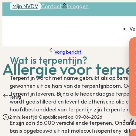
Mijn NVDV
Contact
Inloggen
Ve
Vorig bericht
Wat is terpentijn?
Allergie voor terpe
Terpentijn wordt met name gebruikt als oplosmidde
gewonnen uit de hars van de terpentijnboom. Ook 
Terpentijn leveren. Bijna alle hedendaagse terpent
Terug
wordt gedistilleerd en levert de etherische olie en b
hoofdbestanddeel van terpentijn zijn terpentenen.
2 min. leestijd
Gepubliceerd op: 09-06-2026
Ac
Er zijn zo’n 36.000 verschillende terpenen. Ondanks d
basis opgebouwd uit het molecuul isopentenyl difos