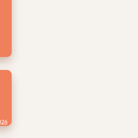
 kan
026