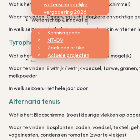
Wat is het: Plantenschimmel (blauwgroene schimmel)
wetenschappelijke
vergadering 2026
Waar te vinden: Omgevingslucht, donkere en vochtige g
Wetenschap & innovatie
In welk seizoen: Het hele jaar door met piek in winter en 
Kennisagenda
NTvDV
Tyrophagus putrescentiae
Zoek een artikel
Actuele projecten
Wat is het: Mijt (kruisreactie met huisstofmijt mogelijk)
Waar te vinden: Eiwitrijk / vetrijk voedsel, tarwe, granen, 
melkpoeder
In welk seizoen: Het hele jaar door
Alternaria tenuis
Wat is het: Bladschimmel (roestkleurige vlekken op oppe
Waar te vinden: Bosplanten, zaden, voedsel, textiel, geh
vogelnesten, condens en tomaten (zwarte vlekjes)