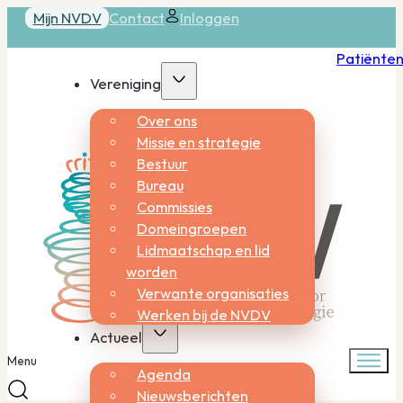
Mijn NVDV
Contact
Inloggen
Patiënte
Vereniging
Over ons
Missie en strategie
Bestuur
Bureau
Commissies
Domeingroepen
Lidmaatschap en lid
worden
Verwante organisaties
Werken bij de NVDV
Actueel
Menu
Agenda
Nieuwsberichten