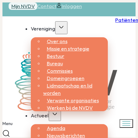
Mijn NVDV
Contact
Inloggen
Patiënte
Vereniging
Over ons
Missie en strategie
Bestuur
Bureau
Commissies
Domeingroepen
Lidmaatschap en lid
worden
Verwante organisaties
Werken bij de NVDV
Actueel
Menu
Agenda
Nieuwsberichten