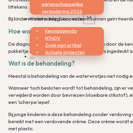
wetenschappelijke
littekens.
vergadering 2026
Bij kinderen met aanleg voor eczeem kunnen geïrriteer
Wetenschap & innovatie
Hoe wordt de diagnose gesteld?
Kennisagenda
NTvDV
De diagnose is meestal eenvoudig te stellen door de ke
Zoek een artikel
pukkeltje bevriezen om te zien of de top iets ingedeukt 
Actuele projecten
Wat is de behandeling?
Meestal is behandeling van de waterwratjes niet nodig
Wanneer toch besloten wordt tot behandeling, zijn er v
verwijderd worden door bevriezen (vloeibare stikstof),
een ‘scherpe lepel’.
Bij jonge kinderen is deze behandeling zonder verdoving v
bereikt met een verdovende crème. Deze crème wordt e
met plastic.