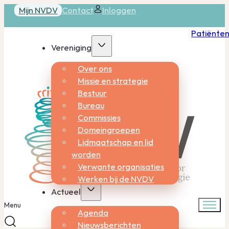
Mijn NVDV
Contact
Inloggen
Patiënte
Vereniging
Over ons
Missie en strategie
Bestuur
Bureau
Commissies
Domeingroepen
Lidmaatschap en lid
worden
Verwante organisaties
Werken bij de NVDV
Actueel
Menu
Agenda
Nieuwsberichten