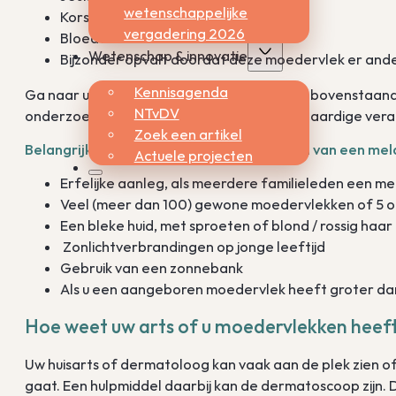
wetenschappelijke
Korstjes vertoont
vergadering 2026
Bloedt
Wetenschap & innovatie
Bijzonder opvalt doordat deze moedervlek er ande
Kennisagenda
Ga naar uw arts, zeker als er 2 of meer van bovenstaand
NTvDV
onderzoeken of er sprake is van een kwaadaardige vera
Zoek een artikel
Belangrijke risicofactoren voor het krijgen van een m
Actuele projecten
Erfelijke aanleg, als meerdere familieleden een
Veel (meer dan 100) gewone moedervlekken of 5 
Een bleke huid, met sproeten of blond / rossig haar
Zonlichtverbrandingen op jonge leeftijd
Gebruik van een zonnebank
Als u een aangeboren moedervlek heeft groter da
Hoe weet uw arts of u moedervlekken heef
Uw huisarts of dermatoloog kan vaak aan de plek zien
gaat. Een hulpmiddel daarbij kan de dermatoscoop zijn.