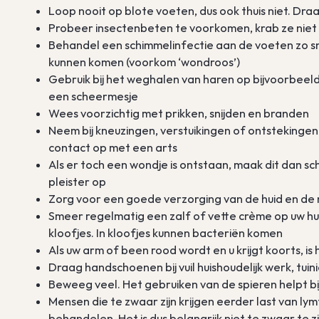
Loop nooit op blote voeten, dus ook thuis niet. Dra
Probeer insectenbeten te voorkomen, krab ze niet
Behandel een schimmelinfectie aan de voeten zo sn
kunnen komen (voorkom ‘wondroos’)
Gebruik bij het weghalen van haren op bijvoorbeeld
een scheermesje
Wees voorzichtig met prikken, snijden en branden
Neem bij kneuzingen, verstuikingen of ontstekinge
contact op met een arts
Als er toch een wondje is ontstaan, maak dit dan 
pleister op
Zorg voor een goede verzorging van de huid en de
Smeer regelmatig een zalf of vette crème op uw hui
kloofjes. In kloofjes kunnen bacteriën komen
Als uw arm of been rood wordt en u krijgt koorts, i
Draag handschoenen bij vuil huishoudelijk werk, tui
Beweeg veel. Het gebruiken van de spieren helpt bi
Mensen die te zwaar zijn krijgen eerder last van l
behandelen. Het is dus belangrijk niet te zwaar te zi