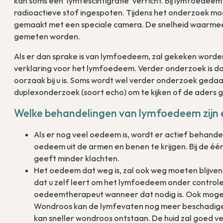
kan soms een ‘lymfescintigrafie’ verricht. Bij lymfoedee
radioactieve stof ingespoten. Tijdens het onderzoek m
gemaakt met een speciale camera. De snelheid waarmee
gemeten worden.
Als er dan sprake is van lymfoedeem, zal gekeken worde
verklaring voor het lymfoedeem. Verder onderzoek is da
oorzaak bij u is. Soms wordt wel verder onderzoek gedaan
duplexonderzoek (soort echo) om te kijken of de aders 
Welke behandelingen van lymfoedeem zijn 
Als er nog veel oedeem is, wordt er actief behande
oedeem uit de armen en benen te krijgen. Bij de één
geeft minder klachten.
Het oedeem dat weg is, zal ook weg moeten blijven
dat u zelf leert om het lymfoedeem onder control
oedeemtherapeut wanneer dat nodig is. Ook mogen
Wondroos kan de lymfevaten nog meer beschadigen 
kan sneller wondroos ontstaan. De huid zal goed 