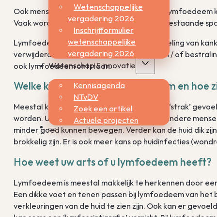
Wetenschappelijke
Ook mensen met veel overgewicht kunnen lymfoedeem kr
vergadering 2026
Vaak wordt ook oedeem gezien bij langer bestaande sp
Inschrijfformulier
wetenschappelijke
Lymfoedeem kan ook ontstaan na behandeling van kanker.
vergadering 2026
verwijderd of beschadigd door operatie en / of bestralin
Wetenschap & innovatie
ook lymfoedeem ontstaan.
Welke klachten geeft lymfoedeem en hoe z
Kennisagenda
NTvDV
Meestal krijgt u eerst een zwaar en moe of ‘strak’ gevoe
Zoek een artikel
worden. U kunt ook pijn of prikkels voelen. Andere me
Actuele projecten
minder goed kunnen bewegen. Verder kan de huid dik zij
brokkelig zijn. Er is ook meer kans op huidinfecties (w
Hoe weet uw arts of u lymfoedeem heeft?
Lymfoedeem is meestal makkelijk te herkennen door een
Een dikke voet en tenen passen bij lymfoedeem van het 
verkleuringen van de huid te zien zijn. Ook kan er gevoel