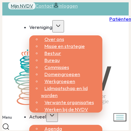
Mijn NVDV
Contact
Inloggen
Patiënte
Vereniging
Over ons
Missie en strategie
Bestuur
Bureau
Commissies
Domeingroepen
Werkgroepen
Lidmaatschap en lid
worden
Verwante organisaties
Werken bij de NVDV
Actueel
Menu
Agenda