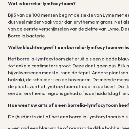
Wat is borrelia-lymfocytoom?
Bij 3 van de 100 mensen begint de ziekte van Lyme met
dus veel minder vaak voor dan erythema migrans. Net al
van de eerste verschijnselen van de ziekte van Lyme. D
Borrelia bacterie.
Welke klachten geeft een borrelia-lymfocytoom en ho
Het borrelia-lymfocytoom ziet eruit als een gladde blau
tot enkele centimeters groot. Deze doet geen pijn. Bij k
bij volwassenen meestal rond de tepel. Andere plaatsen 
balzak), de schouders en de bovenarm. De meeste mens
de plaats van het lymfocytoom of daar in de buurt. Dat 
eerder erythema migrans gehad of is de huiduitslag hie
Hoe weet uw arts of u een borrelia-lymfocytoom hee
De (huid)arts ziet of het een borrelia-lymfocytoom is als:
– Een kind een blauwrode of paarsrode dikke bobbel hee