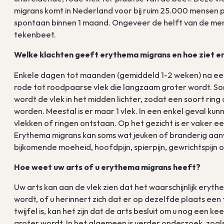
migrans komt in Nederland voor bij ruim 25.000 mensen p
spontaan binnen 1 maand. Ongeveer de helft van de men
tekenbeet.
Welke klachten geeft erythema migrans en hoe ziet e
Enkele dagen tot maanden (gemiddeld 1-2 weken) na ee
rode tot roodpaarse vlek die langzaam groter wordt. Soms
wordt de vlek in het midden lichter, zodat een soort ring
worden. Meestal is er maar 1 vlek. In een enkel geval k
vlekken of ringen ontstaan. Op het gezicht is er vaker een
Erythema migrans kan soms wat jeuken of branderig aa
bijkomende moeheid, hoofdpijn, spierpijn, gewrichtspijn o
Hoe weet uw arts of u erythema migrans heeft?
Uw arts kan aan de vlek zien dat het waarschijnlijk eryth
wordt, of u herinnert zich dat er op dezelfde plaats een 
twijfel is, kan het zijn dat de arts besluit om u nog een 
groter wordt. In het algemeen is verder onderzoek, zoa