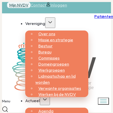
Mijn NVDV
Contact
Inloggen
Patiënte
Vereniging
Over ons
Missie en strategie
Bestuur
Bureau
Commissies
Domeingroepen
Werkgroepen
Lidmaatschap en lid
worden
Verwante organisaties
Werken bij de NVDV
Actueel
Menu
Agenda