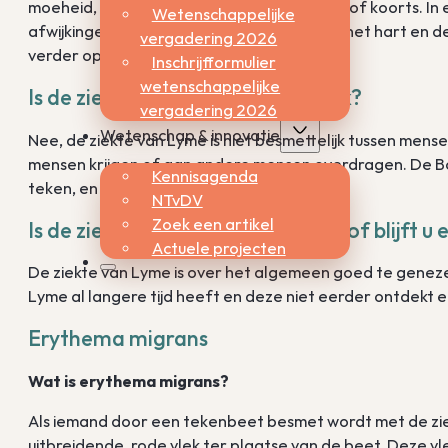
moeheid, hoofdpijn, spierpijn, gewrichtspijn of koorts. I
Wetenschappelijke
afwijkingen aan de hersenen, de zenuwen, het hart en de
vergadering 2026
verder op ingegaan.
Inschrijfformulier
wetenschappelijke
Is de ziekte van Lyme besmettelijk?
vergadering 2026
Wetenschap & innovatie
Nee, de ziekte van Lyme is niet besmettelijk tussen mense
mensen krijgen of aan andere mensen overdragen. De Borr
Kennisagenda
teken, en tussen teken en mensen.
NTvDV
Zoek een artikel
Is de ziekte van Lyme te genezen of blijft u 
Actuele projecten
De ziekte van Lyme is over het algemeen goed te genezen
Lyme al langere tijd heeft en deze niet eerder ontdekt e
Erythema migrans
Wat is erythema migrans?
Als iemand door een tekenbeet besmet wordt met de ziek
uitbreidende, rode vlek ter plaatse van de beet. Deze