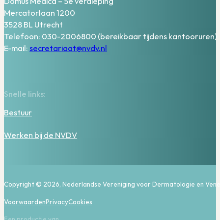
Domus Medica – 5e verdieping
Mercatorlaan 1200
3528 BL Utrecht
Telefoon: 030-2006800 (bereikbaar tijdens kantooruren)
E-mail:
secretariaat@nvdv.nl
Snelle links:
Bestuur
Werken bij de NVDV
Copyright © 2026, Nederlandse Vereniging voor Dermatologie en Vene
Voorwaarden
Privacy
Cookies
Een productie van