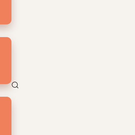
t
k is