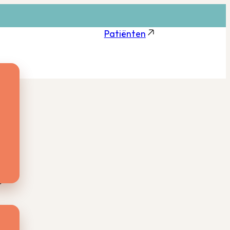
Patiënten
or
e