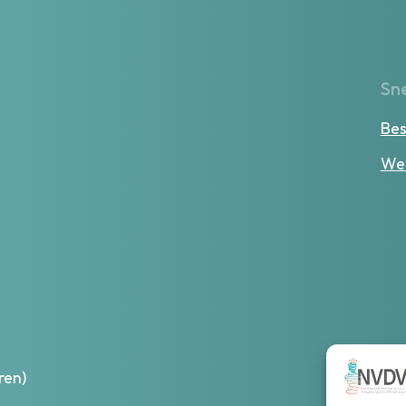
Sne
Bes
Wer
ren)