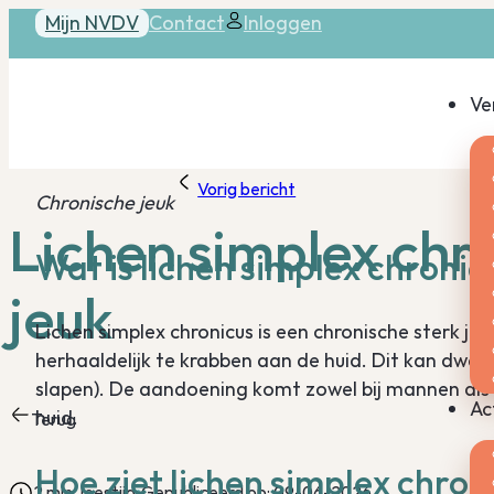
Mijn NVDV
Contact
Inloggen
Ve
Vorig bericht
Chronische jeuk
Lichen simplex chr
Wat is lichen simplex chronic
jeuk
Lichen simplex chronicus is een chronische sterk j
herhaaldelijk te krabben aan de huid. Dit kan dw
slapen). De aandoening komt zowel bij mannen als
Ac
huid.
Terug
Hoe ziet lichen simplex chron
2 min. leestijd
Gepubliceerd op: 09-06-2026