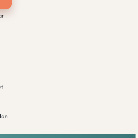
ar
et
dan