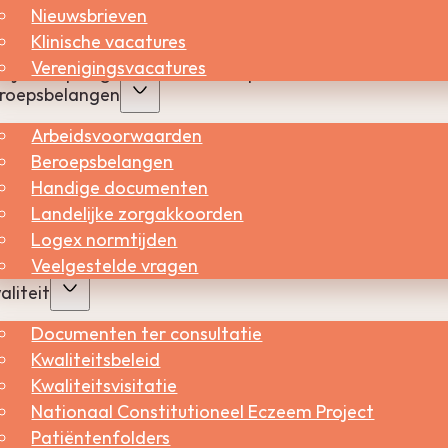
Nieuwsbrieven
Klinische vacatures
tsen: nek, onderarmen, billen, balzak en onderbenen, me
Verenigingsvacatures
 vrij scherp begrensde verharde plekken met versterkte
roepsbelangen
Arbeidsvoorwaarden
hronicus?
Beroepsbelangen
Handige documenten
Landelijke zorgakkoorden
nd een emotionele of stressvolle periode heeft
Logex normtijden
 gekrabt aan de huid. Ook kan er een huidaandoening
Veelgestelde vragen
f een droge huid (zie folder
xerosis cutis
) waardoor de jeu
aliteit
Documenten ter consultatie
ls de huid opengekrabd wordt ontstaan er wondjes.
Kwaliteitsbeleid
omt dus in een jeuk-krab-genezing-jeuk cirkel terecht
Kwaliteitsvisitatie
n.
Nationaal Constitutioneel Eczeem Project
Patiëntenfolders