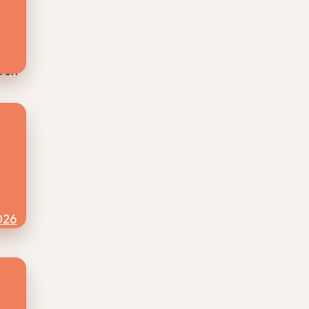
id
jven
026