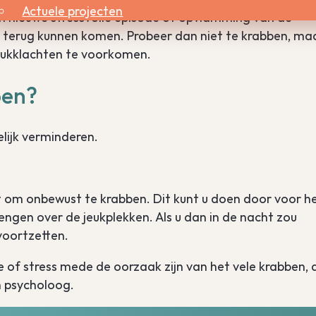
Actuele projecten
 een nieuwe stressvolle episode of opvlamming van de
 terug kunnen komen. Probeer dan niet te krabben, ma
jeukklachten te voorkomen.
oen?
elijk verminderen.
nt om onbewust te krabben. Dit kunt u doen door voor h
engen over de jeukplekken. Als u dan in de nacht zou
voortzetten.
 of stress mede de oorzaak zijn van het vele krabben, 
h psycholoog.