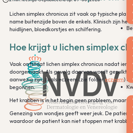
Lichen simplex chronicus zit vaak op typische plaa
name buitenzijde boven de enkels. Klinisch zijn het
Be
huidlijnen, bloedkorstjes en schilfering.
Hoe krijgt u lichen simplex c
Vaak ontstaat lichen simplex chronicus nadat iema
doorgemaakt. Als gevolg daarvan wordt gepulkt of
aanwezig zijn, zoals eczeem (zie folder
eczeem
) o
Kw
begonnen.
Het krabben is in het begin geen probleem, maar a
Genezing van wondjes geeft weer jeuk. De patient k
waardoor de patient kan niet stoppen met krabbe