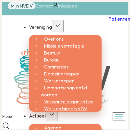
Mijn NVDV
Contact
Inloggen
Patiënte
Vereniging
Over ons
Missie en strategie
Bestuur
Bureau
Commissies
Domeingroepen
Werkgroepen
Lidmaatschap en lid
worden
Verwante organisaties
Werken bij de NVDV
Actueel
Menu
Agenda