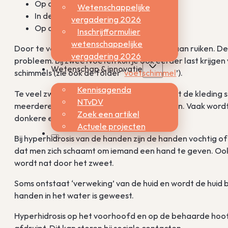
Op de borst en rug
Wetenschappelijke
In de liezen
vergadering 2026
Op de voetzolen.
Inschrijfformulier
wetenschappelijke
Door te veel zweten kan de huid ook vies gaan ruiken. De
vergadering 2026
probleem. Bij zweetvoeten kun je ook eerder last krijgen
Wetenschap & innovatie
schimmels (zie ook de folder ‘
voetschimmel
’).
Kennisagenda
Te veel zweten in de oksels zorgt ervoor dat de kleding 
NTvDV
meerdere keren per dag kleding verwisselen. Vaak wordt
Zoek een artikel
donkere en wijde kleding.
Actuele projecten
Bij hyperhidrosis van de handen zijn de handen vochtig o
dat men zich schaamt om iemand een hand te geven. Ook he
wordt nat door het zweet.
Soms ontstaat ‘verweking’ van de huid en wordt de huid b
handen in het water is geweest.
Hyperhidrosis op het voorhoofd en op de behaarde hoof