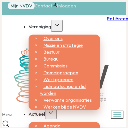
Mijn NVDV
Contact
Inloggen
Patiënte
Vereniging
Over ons
Missie en strategie
Bestuur
Bureau
Commissies
Domeingroepen
Werkgroepen
Lidmaatschap en lid
worden
Verwante organisaties
Werken bij de NVDV
Actueel
Menu
Agenda