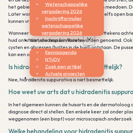
Wetenschappelijke
het gebied rond de anus en de billen kunnen meedoen. De o
vergadering 2026
Later wordt deze groter en dieper en kan zelfs open bar
Inschrijfformulier
kunnen vrijkomen.
wetenschappelijke
vergadering 2026
Wanneer de huid weer geneest kunnen er littekens achter
huid ontstaan, die sinussen/fistels worden genoemd. O
Wetenschap & innovatie
cysten en abcessen (holtes in de huid) ontstaan. De puss
Kennisagenda
kan een onaangename geur veroorzaken.
NTvDV
Is hidradenitis suppurativa besmettelijk?
Zoek een artikel
Actuele projecten
Nee, hidradenitis suppurativa is niet besmettelijk.
Hoe weet uw arts dat u hidradenitis suppur
In het algemeen kunnen de huisarts en de dermatoloog o
diagnose direct al stellen. Een enkele keer zal onder pl
weggenomen (een biopt) voor microscopisch onderzoek o
Welke behandeling voor hidradenitis suppura