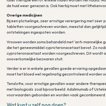
lasertherapie een of enkele malen worden herhaald. Na
de huid weer genezen is. Ook hierbij moet met litteken
Overige medicijnen
Bij een plotselinge, zeer ernstige verergering met zeer 
tabletten voorgeschreven worden, meestal dan gelijktijdi
ontstekingen ingespoten worden.
Vrouwen worden soms behandeld met ‘anti-mannelijke ge
die het geneesmiddel cyproteronacetaat bevat. Zo nodi
cyproteronacetaat worden voorgeschreven. Dit wordt all
onoverkomelijke bezwaren stuit.
Verder is er in enkele gevallen goede ervaring opgedaa
moet het bloed wel regelmatig gecontroleerd worden om 
Tenslotte, voor ernstige gevallen waar andere therapi
met biologicals zoal bijvoorbeeld Adalimumab of Usteki
voorwaarden gebonden en worden vaak gecombineerd me
Wat kunt u zelf nog doen?