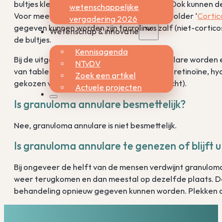
bultjes kleiner en minder gevoelig worden. Ook kunnen 
wetenschappelijke
Voor meer informatie hierover (zie ook de folder ‘
Cortic
vergadering 2026
gegeven kunnen worden zijn tacrolimus zalf (niet-cortico
Wetenschap & innovatie
de bultjes.
Kennisagenda
Bij de uitgebreide vorm van granuloma annulare worden
NTvDV
van tabletten. Voorbeelden hiervan zijn isotretinoïne, 
Zoek een artikel
gekozen voor lichttherapie (meestal UVA-licht).
Actuele projecten
Is granuloma annulare besmettelijk?
Nee, granuloma annulare is niet besmettelijk.
Is granuloma annulare te genezen of blijft u
Bij ongeveer de helft van de mensen verdwijnt granuloma
weer terugkomen en dan meestal op dezelfde plaats. De
behandeling opnieuw gegeven kunnen worden. Plekken di