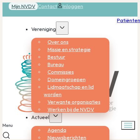
Mijn NVDV
Contact
Inloggen
Patiënte
Vereniging
Over ons
Missie en strategie
Bestuur
Bureau
Commissies
Domeingroepen
Lidmaatschap en lid
worden
Verwante organisaties
Werken bij de NVDV
Actueel
Menu
Agenda
Nieuwsberichten