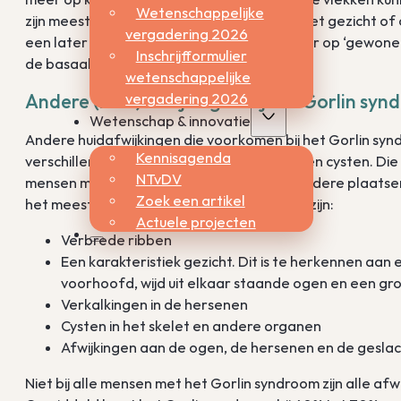
Wetenschappelijke
zijn meestal te vinden in de nek, de hals, in het gezicht 
vergadering 2026
een later stadium gaan de huidvlekken meer op ‘gewone’
Inschrijfformulier
de basaalcelcarcinomen in aantal toe.
wetenschappelijke
vergadering 2026
Andere (huid)afwijkingen bij het Gorlin sy
Wetenschap & innovatie
Andere huidafwijkingen die voorkomen bij het Gorlin syn
Kennisagenda
verschillende goedaardige huidgezwellen en cysten. Die
NTvDV
mensen met het Gorlin syndroom ook op andere plaatsen 
Zoek een artikel
het meest voorkomen. Andere afwijkingen zijn:
Actuele projecten
Verbrede ribben
Een karakteristiek gezicht. Dit is te herkennen aan
voorhoofd, wijd uit elkaar staande ogen en een g
Verkalkingen in de hersenen
Cysten in het skelet en andere organen
Afwijkingen aan de ogen, de hersenen en de gesla
Niet bij alle mensen met het Gorlin syndroom zijn alle af