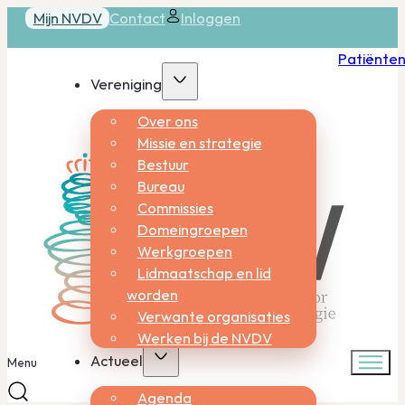
Mijn NVDV
Contact
Inloggen
Patiënte
Vereniging
Over ons
Missie en strategie
Bestuur
Bureau
Commissies
Domeingroepen
Werkgroepen
Lidmaatschap en lid
worden
Verwante organisaties
Werken bij de NVDV
Actueel
Menu
Agenda