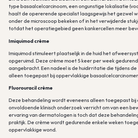
type basaalcelcarcinoom, een ongunstige lokalisatie (voora
haalt de opererende specialist laagsgewijs het gezwel we
onder de microscoop bekeken of in het verwijderde stukj
totdat het operatiegebied geen kankercellen meer beva
Imiquimod crème
Imiquimod stimuleert plaatselijk in de huid het afweer
opgeruimd. Deze crème moet 5 keer per week gedurend
aangebracht. Een nadeel is de huidirritatie die tijdens
alleen toegepast bij oppervlakkige basaalcelcarcinomen
Fluorouracil crème
Deze behandeling wordt eveneens alleen toegepast bij 
onvoldoende klinisch onderzoek verricht om van een b
ervaring van dermatologen is toch dat deze behandeling 
praktijk. De crème wordt gedurende enkele weken toegep
oppervlakkige wond.