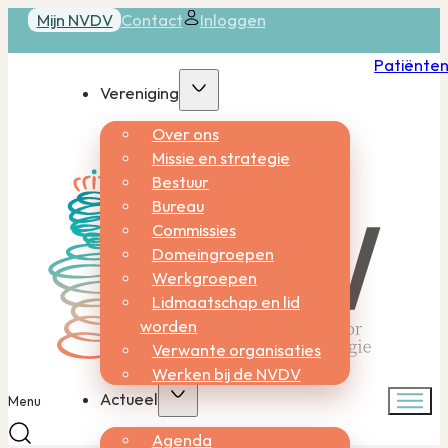
Mijn NVDV
Contact
Inloggen
Patiënte
Vereniging
Over ons
Missie en strategie
Bestuur
Bureau
Commissies
Domeingroepen
Werkgroepen
Lidmaatschap en lid
worden
Verwante organisaties
Werken bij de NVDV
Actueel
Menu
Agenda