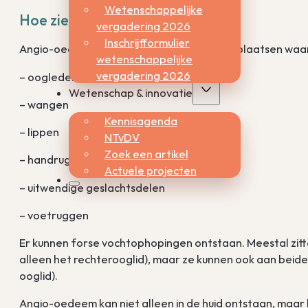
Wetenschappelijke
Hoe ziet angio-oedeem eruit?
vergadering 2026
Inschrijfformulier
Angio-oedeem komt voornamelijk voor op plaatsen waar he
wetenschappelijke
vergadering 2026
– oogleden
Wetenschap & innovatie
– wangen
Kennisagenda
– lippen
NTvDV
Zoek een artikel
– handruggen
Actuele projecten
– uitwendige geslachtsdelen
– voetruggen
Er kunnen forse vochtophopingen ontstaan. Meestal zit
alleen het rechterooglid), maar ze kunnen ook aan beide 
ooglid).
Angio-oedeem kan niet alleen in de huid ontstaan, maar k