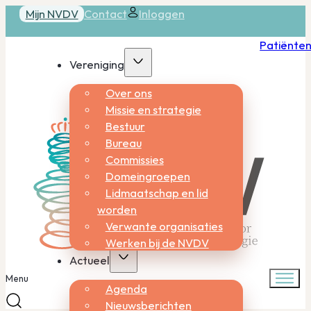
Mijn NVDV
Contact
Inloggen
Patiënte
Vereniging
Over ons
Missie en strategie
Bestuur
Bureau
Commissies
Domeingroepen
Lidmaatschap en lid
worden
Verwante organisaties
Werken bij de NVDV
Actueel
Menu
Agenda
Nieuwsberichten